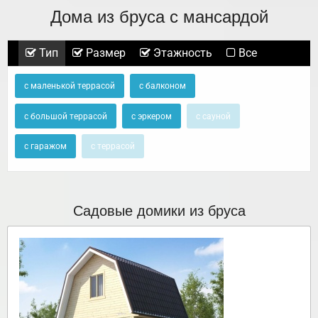
Дома из бруса с мансардой
Тип
Размер
Этажность
Все
с маленькой террасой
с балконом
с большой террасой
с эркером
с сауной
с гаражом
с террасой
Садовые домики из бруса