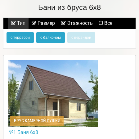
Бани из бруса 6х8
Тип
Размер
Этажность
Все
с террасой
с балконом
с верандой
БРУС КАМЕРНОЙ СУШКИ
№1 Баня 6х8