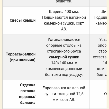
решёток.
Ширина 400 мм.
Шир
Подшиваются вагонкой
Подшива
Свесы крыши
камерной сушки, сорт
камерн
АВ.
Устанавливаются
Уста
опорные столбы из
опорн
строганного бруса
строг
Терраса/балкон
камерной сушки
естеств
(при наличии)
140х140 мм. с
140
компенсационными
компе
болтами под усадку.
болтам
Отделка
Евровагонка камерной
потолка
сушки толщиной 12,5
От
террасы/
мм. сорт АВ.
балкона