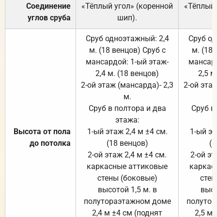
Соединение
«Тёплый угол» (коренной
«Тёплый 
углов сруба
шип).
Сруб одноэтажный: 2,4
Сруб од
м. (18 венцов) Сруб с
м. (18
мансардой: 1-ый этаж-
мансард
2,4 м. (18 венцов)
2,5 м
2-ой этаж (мансарда)- 2,3
2-ой этаж
м.
Сруб в полтора и два
Сруб в
этажа:
Высота от пола
1-ый этаж 2,4 м ±4 см.
1-ый эт
до потолка
(18 венцов)
(1
2-ой этаж 2,4 м ±4 см.
2-ой эт
каркасные аттиковые
каркас
стены (боковые)
стен
высотой 1,5 м. в
высо
полутораэтажном доме
полутор
2,4 м ±4 см (поднят
2,5 м 