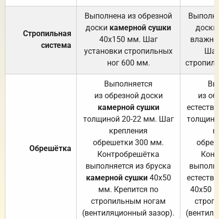
Выполнена из обрезной
Выполне
доски
камерной сушки
доски
Стропильная
40х150 мм. Шаг
влажно
система
установки стропильных
Шаг
ног 600 мм.
стропиль
Выполняется
Вы
из обрезной доски
из об
камерной сушки
естеств
толщиной 20-22 мм. Шаг
толщино
крепления
к
обрешетки 300 мм.
обреш
Обрешётка
Контробрешётка
Конт
выполняется из бруска
выполня
камерной сушки
40х50
естеств
мм. Крепится по
40х50 м
стропильным ногам
строп
(вентиляционный зазор).
(вентиля