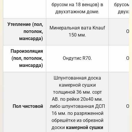
брусом на 18 венцов) в
брусом 
двухэтажном доме.
двухэ
Утепление (пол,
Минеральная вата
Knauf
потолок,
От
150
мм.
мансарда)
Пароизоляция
(пол, потолок,
Ондутис
R70
.
От
мансарда)
Шпунтованная доска
камерной сушки
толщиной 36 мм. сорт
АВ. по рейке 20х40 мм.
Пол чистовой
либо шпунтованная ДСП
От
16 мм. по разряженной
обрешётке из обрезной
доски
камерной сушки