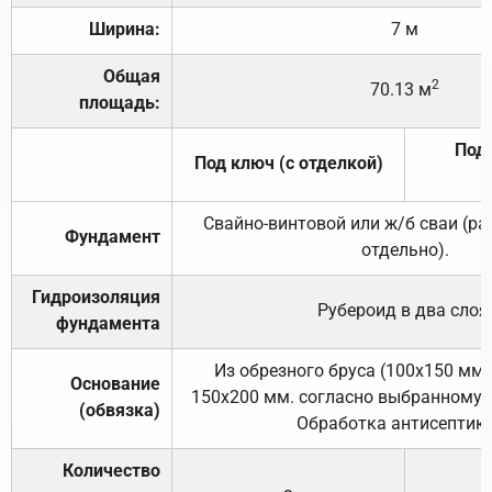
Ширина:
7 м
Общая
2
70.13 м
площадь:
Под 
Под ключ (с отделкой)
Свайно-винтовой или ж/б сваи (р
Фундамент
отдельно).
Гидроизоляция
Рубероид в два слоя
фундамента
Из обрезного бруса (100х150 мм.
Основание
150х200 мм. согласно выбранному с
(обвязка)
Обработка антисептик
Количество