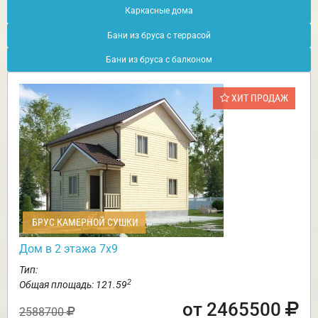
Каркасные дома
Бани из бруса с террасой
Бани из бруса с балконом
ХИТ ПРОДАЖ
БРУС КАМЕРНОЙ СУШКИ
Дом в 2 этажа 7х9
Тип:
2
Общая площадь: 121.59
от 2465500
2588700