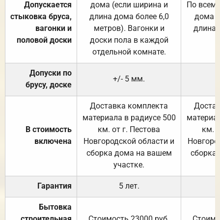
Допускается
дома (если ширина и
По всему
стыковка бруса,
длина дома более 6,0
дома (
вагонки и
метров). Вагонки и
длина 
половой доски
доски пола в каждой
отдельной комнате.
Допуски по
+/- 5 мм.
брусу, доске
Доставка комплекта
Достав
материала в радиусе 500
материал
В стоимость
км. от г. Пестова
км. 
включена
Новгородской области и
Новгоро
сборка дома на вашем
сборка
участке.
Гарантия
5 лет.
Бытовка
строительная
Стоимость 23000 руб.
Стоимо