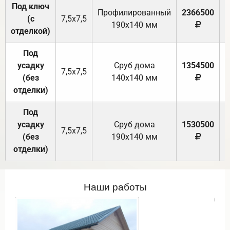
Под ключ
Профилированный
2366500
(с
7,5х7,5
190х140 мм
отделкой)
Под
усадку
Cруб дома
1354500
7,5х7,5
(без
140х140 мм
отделки)
Под
усадку
Cруб дома
1530500
7,5х7,5
(без
190х140 мм
отделки)
Наши работы