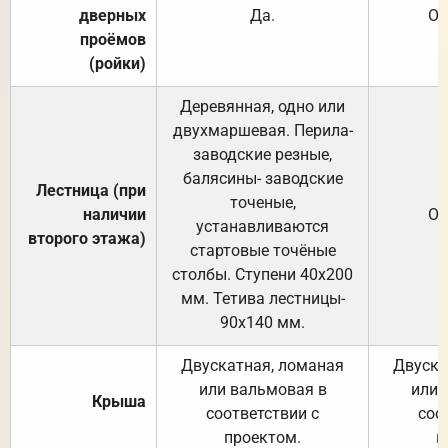
дверных
Да.
От
проёмов
(ройки)
Деревянная, одно или
двухмаршевая. Перила-
заводские резные,
балясины- заводские
Лестница (при
точеные,
наличии
От
устанавливаются
второго этажа)
стартовые точёные
столбы. Ступени 40х200
мм. Тетива лестницы-
90х140 мм.
Двускатная, ломаная
Двуска
или вальмовая в
или 
Крыша
соответствии с
соо
проектом.
п