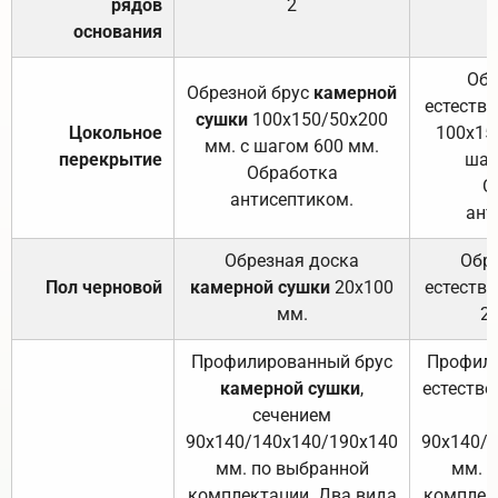
рядов
2
основания
Обр
Обрезной брус
камерной
естеств
сушки
100х150/50х200
Цокольное
100х15
мм. с шагом 600 мм.
перекрытие
шаг
Обработка
О
антисептиком.
ант
Обрезная доска
Обр
Пол черновой
камерной сушки
20х100
естеств
мм.
2
Профилированный брус
Профили
камерной сушки
,
естестве
сечением
с
90х140/140х140/190х140
90х140/
мм. по выбранной
мм. 
комплектации. Два вида
комплек