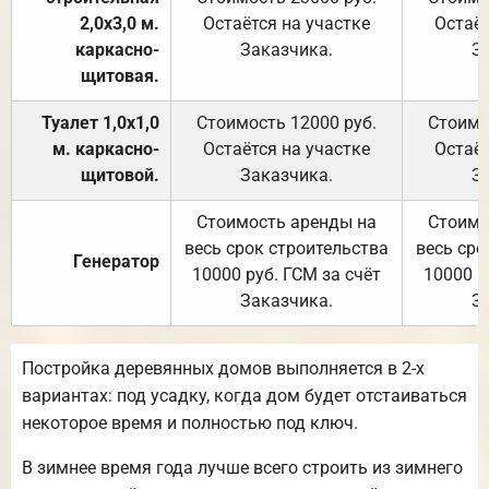
2,0х3,0 м.
Остаётся на участке
Остаёт
каркасно-
Заказчика.
З
щитовая.
Туалет 1,0х1,0
Стоимость 12000 руб.
Стоимо
м. каркасно-
Остаётся на участке
Остаёт
щитовой.
Заказчика.
З
Стоимость аренды на
Стоимо
весь срок строительства
весь сро
Генератор
10000 руб. ГСМ за счёт
10000 р
Заказчика.
З
Постройка деревянных домов выполняется в 2-х
вариантах: под усадку, когда дом будет отстаиваться
некоторое время и полностью под ключ.
В зимнее время года лучше всего строить из зимнего