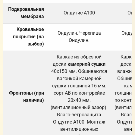
Подкровельная
Ондутис А100
Он
мембрана
Кровельное
Ондулин, Черепица
Ондул
покрытие (на
Ондулин.
выбор)
Каркас из обрезной
Карка
доски
камерной сушки
доски
40х150 мм. Обшиваются
влажно
вагонкой камерной
Обшива
сушки толщиной 16 мм.
каме
Фронтоны (при
сорт АВ по контррейке
толщиной
наличии)
20х40 мм.
по контр
(вентиляционный зазор).
(вентиля
Влаго-ветрозащита
Влаго
Ондутис А100. Монтаж
Ондути
вентиляционных
вент