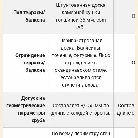
Шпунтованная доска
Пол террасы/
камерной сушки
От
балкона
толщиной 36 мм. сорт
АВ.
Перила- строганая
доска. Балясины-
Ограждение
точеные, фигурные. Либо
террасы/
ограждение в
От
балкона
скандинавском стиле.
Устанавливаются
ступени у входа.
Допуск на
геометрические
Составляет +/- 50 мм по
Составля
параметры
длине с каждой стороны.
длине с 
сруба
По всему периметру стен