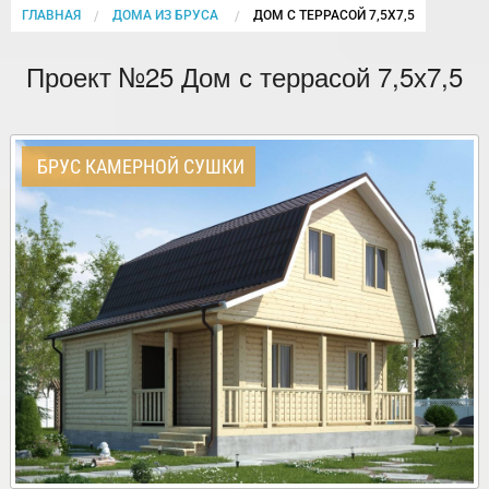
ГЛАВНАЯ
ДОМА ИЗ БРУСА
CURRENT:
ДОМ С ТЕРРАСОЙ 7,5Х7,5
Проект №25 Дом с террасой 7,5х7,5
БРУС КАМЕРНОЙ СУШКИ