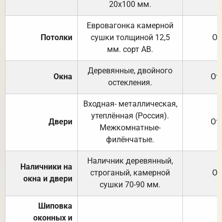
20х100 мм.
Евровагонка камерной
Потолки
сушки толщиной 12,5
От
мм. сорт АВ.
Деревянные, двойного
Окна
От
остекления.
Входная- металлическая,
утеплённая (Россия).
Двери
От
Межкомнатные-
филёнчатые.
Наличник деревянный,
Наличники на
строганый, камерной
От
окна и двери
сушки 70-90 мм.
Шиповка
оконных и