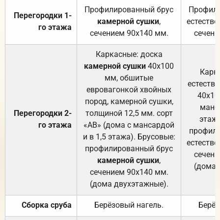
Профилированный брус
Профили
Перегородки 1-
камерной сушки
,
естестве
го этажа
сечением 90х140 мм.
сечени
Каркасные: доска
камерной сушки
40х100
Карк
мм, обшитые
естеств
евровагонкой хвойных
40х10
пород, камерной сушки,
манса
Перегородки 2-
толщиной 12,5 мм. сорт
этажа
го этажа
«АВ» (дома с мансардой
профили
и в 1,5 этажа). Брусовые:
естестве
профилированный брус
сечени
камерной сушки
,
(дома 
сечением 90х140 мм.
(дома двухэтажные).
Сборка сруба
Берёзовый нагель.
Берёз