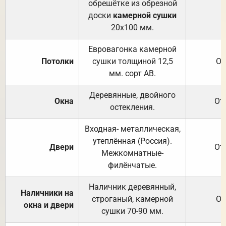
обрешётке из обрезной
доски
камерной сушки
20х100 мм.
Евровагонка камерной
Потолки
сушки толщиной 12,5
От
мм. сорт АВ.
Деревянные, двойного
Окна
От
остекления.
Входная- металлическая,
утеплённая (Россия).
Двери
От
Межкомнатные-
филёнчатые.
Наличник деревянный,
Наличники на
строганый, камерной
От
окна и двери
сушки 70-90 мм.