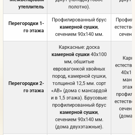
утеплитель
полотно).
п
Профилированный брус
Профили
Перегородки 1-
камерной сушки
,
естестве
го этажа
сечением 90х140 мм.
сечени
Каркасные: доска
камерной сушки
40х100
Карк
мм, обшитые
естеств
евровагонкой хвойных
40х10
пород, камерной сушки,
манса
Перегородки 2-
толщиной 12,5 мм. сорт
этажа
го этажа
«АВ» (дома с мансардой
профили
и в 1,5 этажа). Брусовые:
естестве
профилированный брус
сечени
камерной сушки
,
(дома 
сечением 90х140 мм.
(дома двухэтажные).