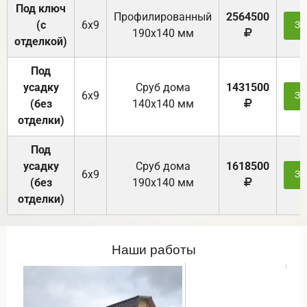
Под ключ
Профилированный
2564500
(с
6х9
За
190х140 мм
отделкой)
Под
усадку
Cруб дома
1431500
6х9
За
(без
140х140 мм
отделки)
Под
усадку
Cруб дома
1618500
6х9
За
(без
190х140 мм
отделки)
Наши работы