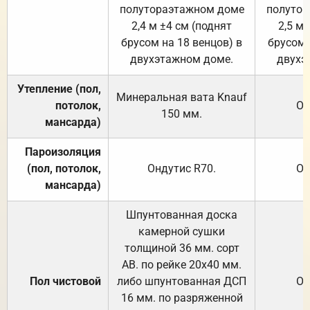
полутораэтажном доме
полутор
2,4 м ±4 см (поднят
2,5 м 
брусом на 18 венцов) в
брусом 
двухэтажном доме.
двухэ
Утепление (пол,
Минеральная вата
Knauf
потолок,
От
150
мм.
мансарда)
Пароизоляция
(пол, потолок,
Ондутис
R70
.
От
мансарда)
Шпунтованная доска
камерной сушки
толщиной 36 мм. сорт
АВ. по рейке 20х40 мм.
Пол чистовой
либо шпунтованная ДСП
От
16 мм. по разряженной