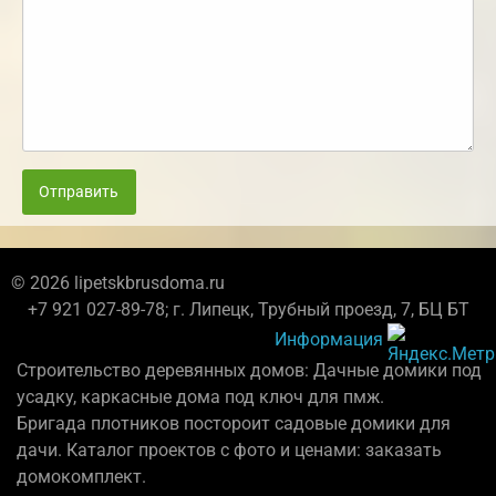
Отправить
© 2026 lipetskbrusdoma.ru
+7 921 027-89-78; г. Липецк, Трубный проезд, 7, БЦ БТ
Информация
Строительство деревянных домов: Дачные домики под
усадку, каркасные дома под ключ для пмж.
Бригада плотников постороит садовые домики для
дачи. Каталог проектов с фото и ценами: заказать
домокомплект.