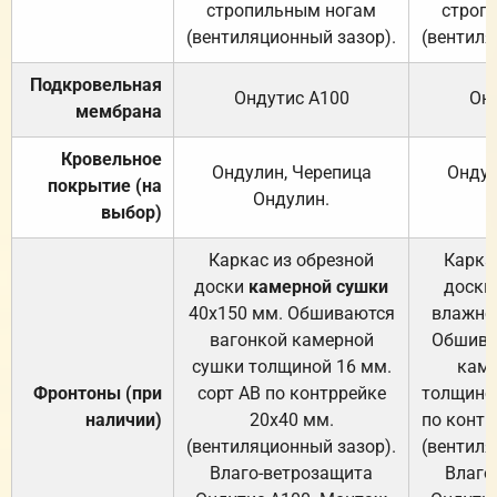
стропильным ногам
строп
(вентиляционный зазор).
(вентиля
Подкровельная
Ондутис А100
Он
мембрана
Кровельное
Ондулин, Черепица
Ондул
покрытие (на
Ондулин.
выбор)
Каркас из обрезной
Карка
доски
камерной сушки
доски
40х150 мм. Обшиваются
влажно
вагонкой камерной
Обшива
сушки толщиной 16 мм.
каме
Фронтоны (при
сорт АВ по контррейке
толщиной
наличии)
20х40 мм.
по контр
(вентиляционный зазор).
(вентиля
Влаго-ветрозащита
Влаго