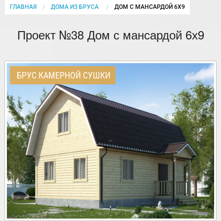
ГЛАВНАЯ
ДОМА ИЗ БРУСА
CURRENT:
ДОМ С МАНСАРДОЙ 6Х9
Проект №38 Дом с мансардой 6х9
БРУС КАМЕРНОЙ СУШКИ