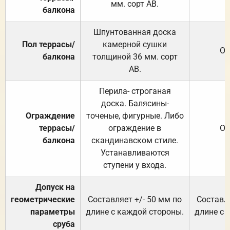
мм. сорт АВ.
балкона
Шпунтованная доска
Пол террасы/
камерной сушки
От
балкона
толщиной 36 мм. сорт
АВ.
Перила- строганая
доска. Балясины-
Ограждение
точеные, фигурные. Либо
террасы/
ограждение в
От
балкона
скандинавском стиле.
Устанавливаются
ступени у входа.
Допуск на
геометрические
Составляет +/- 50 мм по
Составля
параметры
длине с каждой стороны.
длине с 
сруба