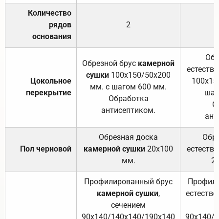
Количество
рядов
2
основания
Обр
Обрезной брус
камерной
естеств
сушки
100х150/50х200
Цокольное
100х15
мм. с шагом 600 мм.
перекрытие
шаг
Обработка
О
антисептиком.
ант
Обрезная доска
Обр
Пол черновой
камерной сушки
20х100
естеств
мм.
2
Профилированный брус
Профили
камерной сушки
,
естестве
сечением
с
90х140/140х140/190х140
90х140/