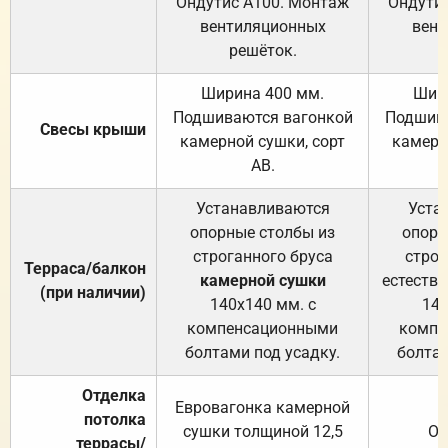
Ондутис А100. Монтаж
Ондути
вентиляционных
вент
решёток.
Ширина 400 мм.
Шир
Подшиваются вагонкой
Подшива
Свесы крыши
камерной сушки, сорт
камерн
АВ.
Устанавливаются
Уста
опорные столбы из
опорн
строганного бруса
строг
Терраса/балкон
камерной сушки
естеств
(при наличии)
140х140 мм. с
140
компенсационными
компе
болтами под усадку.
болтам
Отделка
Евровагонка камерной
потолка
сушки толщиной 12,5
От
террасы/