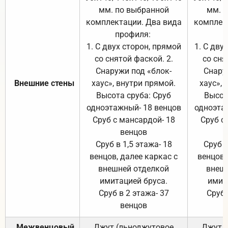
мм. по выбранной
мм. 
комплектации. Два вида
комплек
профиля:
п
1. С двух сторон, прямой
1. С дву
со снятой фаской. 2.
со сня
Снаружи под «блок-
Снару
Внешние стены
хаус», внутри прямой.
хаус», 
Высота сруба: Сруб
Высот
одноэтажный- 18 венцов
одноэта
Сруб с мансардой- 18
Сруб с
венцов
Сруб в 1,5 этажа- 18
Сруб в
венцов, далее каркас с
венцов,
внешней отделкой
внеш
имитацией бруса.
имит
Сруб в 2 этажа- 37
Сруб 
венцов
Межвенцовый
Джут (льноджутовое
Джут 