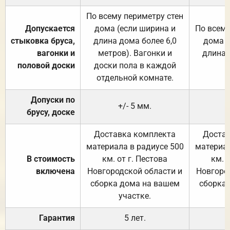
По всему периметру стен
Допускается
дома (если ширина и
По всему
стыковка бруса,
длина дома более 6,0
дома (
вагонки и
метров). Вагонки и
длина 
половой доски
доски пола в каждой
отдельной комнате.
Допуски по
+/- 5 мм.
брусу, доске
Доставка комплекта
Достав
материала в радиусе 500
материал
В стоимость
км. от г. Пестова
км. 
включена
Новгородской области и
Новгоро
сборка дома на вашем
сборка
участке.
Гарантия
5 лет.