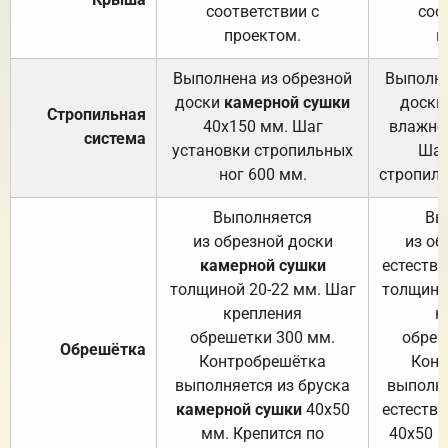
соответствии с
соо
проектом.
п
Выполнена из обрезной
Выполне
доски
камерной сушки
доски
Стропильная
40х150 мм. Шаг
влажно
система
установки стропильных
Шаг
ног 600 мм.
стропиль
Выполняется
Вы
из обрезной доски
из об
камерной сушки
естеств
толщиной 20-22 мм. Шаг
толщино
крепления
к
обрешетки 300 мм.
обреш
Обрешётка
Контробрешётка
Конт
выполняется из бруска
выполня
камерной сушки
40х50
естеств
мм. Крепится по
40х50 м