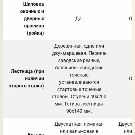
Шиповка
оконных и
дверных
Да.
От
проёмов
(ройки)
Деревянная, одно или
двухмаршевая. Перила-
заводские резные,
балясины- заводские
Лестница (при
точеные,
наличии
От
устанавливаются
второго этажа)
стартовые точёные
столбы. Ступени 40х200
мм. Тетива лестницы-
90х140 мм.
Двускатная, ломаная
Двуска
или вальмовая в
или 
Крыша