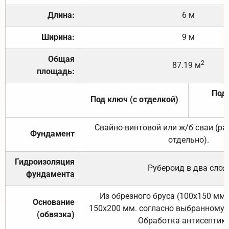
Длина:
6 м
Ширина:
9 м
Общая
2
87.19 м
площадь:
Под 
Под ключ (с отделкой)
Свайно-винтовой или ж/б сваи (р
Фундамент
отдельно).
Гидроизоляция
Рубероид в два слоя
фундамента
Из обрезного бруса (100х150 мм.
Основание
150х200 мм. согласно выбранному с
(обвязка)
Обработка антисептик