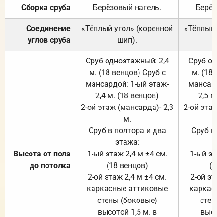
Сборка сруба
Берёзовый нагель.
Берёз
Соединение
«Тёплый угол» (коренной
«Тёплый 
углов сруба
шип).
Сруб одноэтажный: 2,4
Сруб од
м. (18 венцов) Сруб с
м. (18
мансардой: 1-ый этаж-
мансард
2,4 м. (18 венцов)
2,5 м
2-ой этаж (мансарда)- 2,3
2-ой этаж
м.
Сруб в полтора и два
Сруб в
этажа:
Высота от пола
1-ый этаж 2,4 м ±4 см.
1-ый эт
до потолка
(18 венцов)
(1
2-ой этаж 2,4 м ±4 см.
2-ой эт
каркасные аттиковые
каркас
стены (боковые)
стен
высотой 1,5 м. в
высо