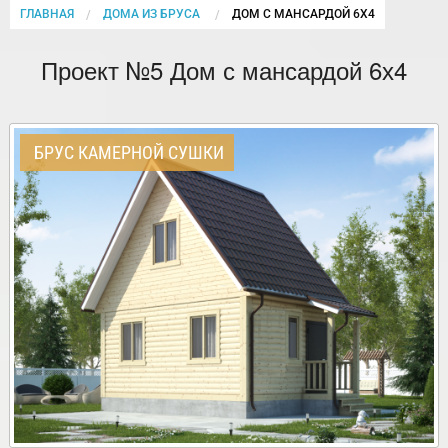
ГЛАВНАЯ
ДОМА ИЗ БРУСА
CURRENT:
ДОМ С МАНСАРДОЙ 6Х4
Проект №5 Дом с мансардой 6х4
БРУС КАМЕРНОЙ СУШКИ