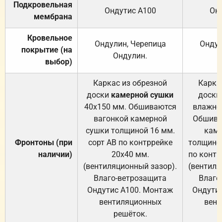
Подкровельная
Ондутис А100
Он
мембрана
Кровельное
Ондулин, Черепица
Ондул
покрытие (на
Ондулин.
выбор)
Каркас из обрезной
Карка
доски
камерной сушки
доски
40х150 мм. Обшиваются
влажно
вагонкой камерной
Обшива
сушки толщиной 16 мм.
каме
Фронтоны (при
сорт АВ по контррейке
толщиной
наличии)
20х40 мм.
по контр
(вентиляционный зазор).
(вентиля
Влаго-ветрозащита
Влаго
Ондутис А100. Монтаж
Ондути
вентиляционных
вент
решёток.