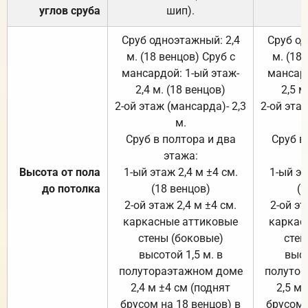
углов сруба
шип).
Сруб одноэтажный: 2,4
Сруб од
м. (18 венцов) Сруб с
м. (18
мансардой: 1-ый этаж-
мансард
2,4 м. (18 венцов)
2,5 м
2-ой этаж (мансарда)- 2,3
2-ой этаж
м.
Сруб в полтора и два
Сруб в
этажа:
Высота от пола
1-ый этаж 2,4 м ±4 см.
1-ый эт
до потолка
(18 венцов)
(1
2-ой этаж 2,4 м ±4 см.
2-ой эт
каркасные аттиковые
каркас
стены (боковые)
стен
высотой 1,5 м. в
высо
полутораэтажном доме
полутор
2,4 м ±4 см (поднят
2,5 м 
брусом на 18 венцов) в
брусом 