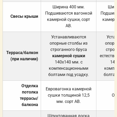
Ширина 400 мм.
Шир
Подшиваются вагонкой
Подшива
Свесы крыши
камерной сушки, сорт
камерн
АВ.
Устанавливаются
Уста
опорные столбы из
опорн
строганного бруса
строг
Терраса/балкон
камерной сушки
естеств
(при наличии)
140х140 мм. с
140
компенсационными
компе
болтами под усадку.
болтам
Отделка
Евровагонка камерной
потолка
сушки толщиной 12,5
От
террасы/
мм. сорт АВ.
балкона
Шпунтованная доска