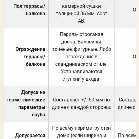
Пол террасы/
камерной сушки
От
балкона
толщиной 36 мм. сорт
АВ.
Перила- строганая
доска. Балясины-
Ограждение
точеные, фигурные. Либо
террасы/
ограждение в
От
балкона
скандинавском стиле.
Устанавливаются
ступени у входа.
Допуск на
геометрические
Составляет +/- 50 мм по
Составля
параметры
длине с каждой стороны.
длине с 
сруба
По всему периметру стен
Допускается
дома (если ширина и
По всему