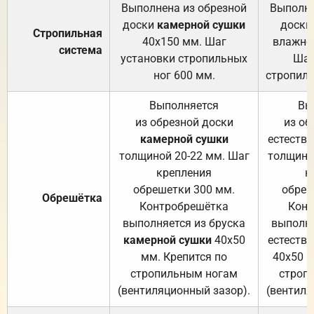
Выполнена из обрезной
Выполне
доски
камерной сушки
доски
Стропильная
40х150 мм. Шаг
влажно
система
установки стропильных
Шаг
ног 600 мм.
стропиль
Выполняется
Вы
из обрезной доски
из об
камерной сушки
естеств
толщиной 20-22 мм. Шаг
толщино
крепления
к
обрешетки 300 мм.
обреш
Обрешётка
Контробрешётка
Конт
выполняется из бруска
выполня
камерной сушки
40х50
естеств
мм. Крепится по
40х50 м
стропильным ногам
строп
(вентиляционный зазор).
(вентиля