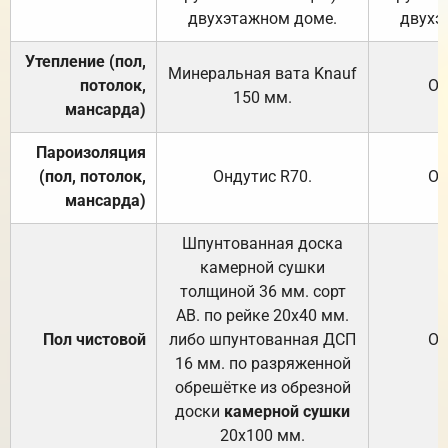
двухэтажном доме.
двухэ
Утепление (пол,
Минеральная вата
Knauf
потолок,
От
150
мм.
мансарда)
Пароизоляция
(пол, потолок,
Ондутис
R70
.
От
мансарда)
Шпунтованная доска
камерной сушки
толщиной 36 мм. сорт
АВ. по рейке 20х40 мм.
Пол чистовой
либо шпунтованная ДСП
От
16 мм. по разряженной
обрешётке из обрезной
доски
камерной сушки
20х100 мм.