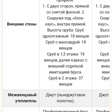
профиля:
п
1. С двух сторон, прямой
1. С дву
со снятой фаской. 2.
со сня
Снаружи под «блок-
Снару
Внешние стены
хаус», внутри прямой.
хаус», 
Высота сруба: Сруб
Высот
одноэтажный- 18 венцов
одноэта
Сруб с мансардой- 18
Сруб с
венцов
Сруб в 1,5 этажа- 18
Сруб в
венцов, далее каркас с
венцов,
внешней отделкой
внеш
имитацией бруса.
имит
Сруб в 2 этажа- 37
Сруб 
венцов
Межвенцовый
Джут (льноджутовое
Джут 
утеплитель
полотно).
п
Профилированный брус
Профили