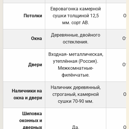
Евровагонка камерной
Потолки
сушки толщиной 12,5
От
мм. сорт АВ.
Деревянные, двойного
Окна
От
остекления.
Входная- металлическая,
утеплённая (Россия).
Двери
От
Межкомнатные-
филёнчатые.
Наличник деревянный,
Наличники на
строганый, камерной
От
окна и двери
сушки 70-90 мм.
Шиповка
оконных и
дверных
Да.
От