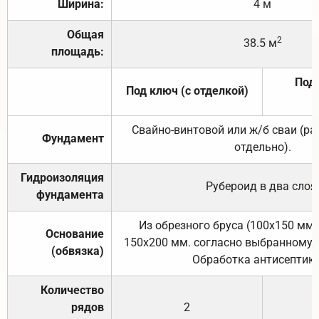
Ширина:
4 м
Общая
2
38.5 м
площадь:
Под 
Под ключ (с отделкой)
Свайно-винтовой или ж/б сваи (р
Фундамент
отдельно).
Гидроизоляция
Рубероид в два слоя
фундамента
Из обрезного бруса (100х150 мм.
Основание
150х200 мм. согласно выбранному с
(обвязка)
Обработка антисептик
Количество
рядов
2