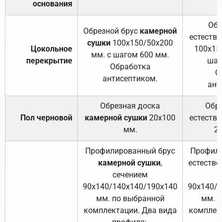
основания
Обр
Обрезной брус
камерной
естеств
сушки
100х150/50х200
Цокольное
100х15
мм. с шагом 600 мм.
перекрытие
шаг
Обработка
О
антисептиком.
ант
Обрезная доска
Обр
Пол черновой
камерной сушки
20х100
естеств
мм.
2
Профилированный брус
Профили
камерной сушки
,
естестве
сечением
с
90х140/140х140/190х140
90х140/
мм. по выбранной
мм. 
комплектации. Два вида
комплек