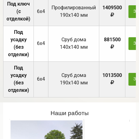
Под ключ
Профилированный
1409500
(с
6х4
За
190х140 мм
отделкой)
Под
усадку
Cруб дома
881500
6х4
За
(без
140х140 мм
отделки)
Под
усадку
Cруб дома
1013500
6х4
За
(без
190х140 мм
отделки)
Наши работы