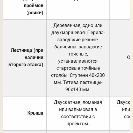
проёмов
(ройки)
Деревянная, одно или
двухмаршевая. Перила-
заводские резные,
балясины- заводские
Лестница (при
точеные,
наличии
От
устанавливаются
второго этажа)
стартовые точёные
столбы. Ступени 40х200
мм. Тетива лестницы-
90х140 мм.
Двускатная, ломаная
Двуска
или вальмовая в
или 
Крыша
соответствии с
соо
проектом.
п