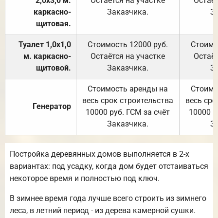
2,0х3,0 м.
Остаётся на участке
Остаёт
каркасно-
Заказчика.
З
щитовая.
Туалет 1,0х1,0
Стоимость 12000 руб.
Стоимо
м. каркасно-
Остаётся на участке
Остаёт
щитовой.
Заказчика.
З
Стоимость аренды на
Стоимо
весь срок строительства
весь сро
Генератор
10000 руб. ГСМ за счёт
10000 р
Заказчика.
З
Постройка деревянных домов выполняется в 2-х
вариантах: под усадку, когда дом будет отстаиваться
некоторое время и полностью под ключ.
В зимнее время года лучше всего строить из зимнего
леса, в летний период - из дерева камерной сушки.