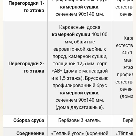
Перегородки 1-
камерной сушки
,
естестве
го этажа
сечением 90х140 мм.
сечени
Каркасные: доска
камерной сушки
40х100
Карк
мм, обшитые
естеств
евровагонкой хвойных
40х10
пород, камерной сушки,
манса
Перегородки 2-
толщиной 12,5 мм. сорт
этажа
го этажа
«АВ» (дома с мансардой
профили
и в 1,5 этажа). Брусовые:
естестве
профилированный брус
сечени
камерной сушки
,
(дома 
сечением 90х140 мм.
(дома двухэтажные).
Сборка сруба
Берёзовый нагель.
Берёз
Соединение
«Тёплый угол» (коренной
«Тёплый 