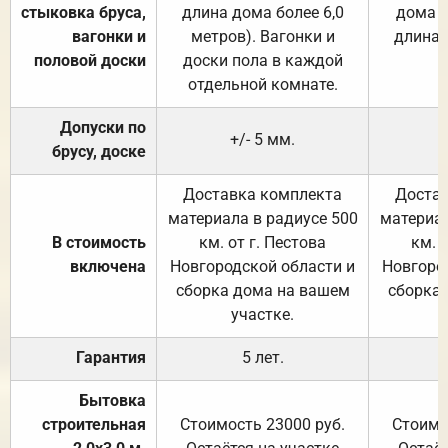
стыковка бруса,
длина дома более 6,0
дома (
вагонки и
метров). Вагонки и
длина 
половой доски
доски пола в каждой
отдельной комнате.
Допуски по
+/- 5 мм.
брусу, доске
Доставка комплекта
Достав
материала в радиусе 500
материал
В стоимость
км. от г. Пестова
км. 
включена
Новгородской области и
Новгоро
сборка дома на вашем
сборка
участке.
Гарантия
5 лет.
Бытовка
строительная
Стоимость 23000 руб.
Стоимо