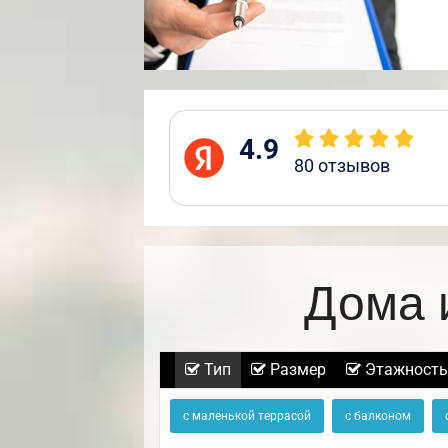
4.9
80
отзывов
Дома 
Тип
Размер
Этажность
с маленькой террасой
с балконом