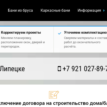
а
Бани из бруса
Каркасные бани
Информация
Корректируем проекты
Уточняем комплектацию
Меняем планировку,
Сверяем материалы и состав
расположение окон, дверей и
работ до окончательного
перегородок.
расчёта.
 Липецке
+7 921 027-89-