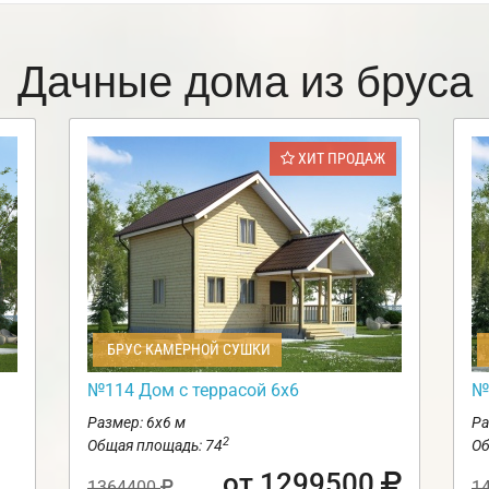
Дачные дома из бруса
ХИТ ПРОДАЖ
БРУС КАМЕРНОЙ СУШКИ
№114 Дом с террасой 6х6
№
Размер: 6х6 м
Ра
2
Общая площадь: 74
Об
от 1299500
1364400
1