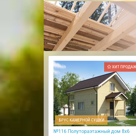
ХИТ ПРОДА
БРУС КАМЕРНОЙ СУШКИ
№116 Полутораэтажный дом 8х6