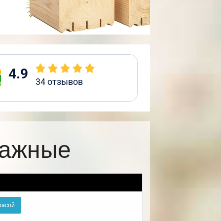
4.9
34
отзывов
тажные
расой