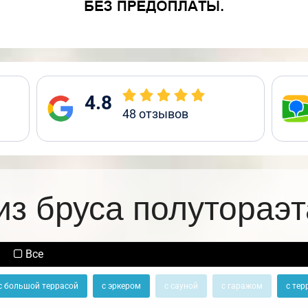
4.8
48
отзывов
из бруса полутораэ
Все
с большой террасой
с эркером
с сауной
с гаражом
с тер