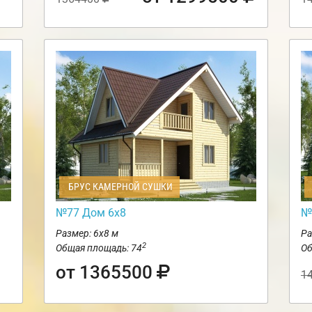
БРУС КАМЕРНОЙ СУШКИ
№77 Дом 6х8
№
Размер: 6х8 м
Ра
2
Общая площадь: 74
Об
от 1365500
1