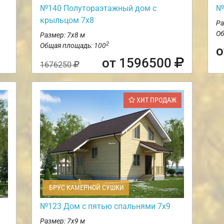
№140 Полутораэтажный дом с
№
крыльцом 7х8
Ра
Об
Размер: 7х8 м
2
Общая площадь: 100
о
от 1596500
1676250
ХИТ ПРОДАЖ
БРУС КАМЕРНОЙ СУШКИ
№123 Дом с пятью спальнями 7х9
Размер: 7х9 м