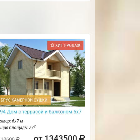
ХИТ ПРОДАЖ
БРУС КАМЕРНОЙ СУШКИ
94 Дом с террасой и балконом 6х7
змер: 6х7 м
2
щая площадь: 77
от 1343500
410600