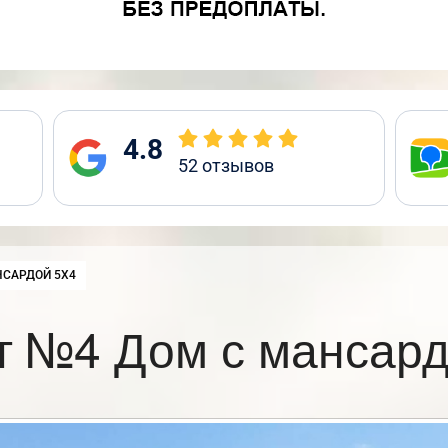
4.8
52
отзывов
НСАРДОЙ 5Х4
т №4 Дом с мансард