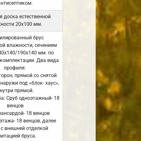
антисептиком.
я доска естественной
ности 20х100 мм.
илированный брус
ой влажности, сечением
40х140/190х140 мм. по
комплектации. Два вида
профиля:
сторон, прямой со снятой
Снаружи под «блок- хаус»,
нутри прямой.
а: Сруб одноэтажный- 18
венцов
мансардой- 18 венцов
 этажа- 18 венцов, далее
 с внешней отделкой
итацией бруса.