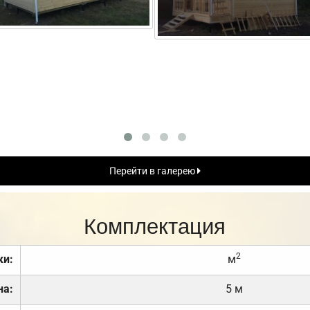
Перейти в галерею
Комплектация
2
ки:
м
на:
5 м