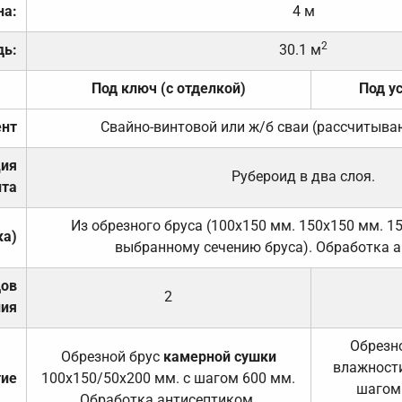
на:
4 м
2
дь:
30.1 м
Под ключ (с отделкой)
Под у
нт
Свайно-винтовой или ж/б сваи (рассчитыва
ция
Рубероид в два слоя.
та
Из обрезного бруса (100х150 мм. 150х150 мм. 1
ка)
выбранному сечению бруса). Обработка а
дов
2
ния
Обрезно
Обрезной брус
камерной сушки
влажности
тие
100х150/50х200 мм. с шагом 600 мм.
шагом
Обработка антисептиком.