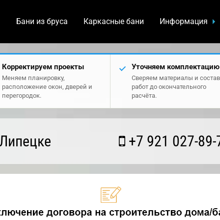
а
Бани из бруса
Каркасные бани
Информация
Корректируем проекты
Уточняем комплектацию
Меняем планировку,
Сверяем материалы и состав
расположение окон, дверей и
работ до окончательного
перегородок.
расчёта.
 Липецке
+7 921 027-89-