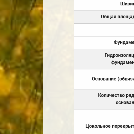
Шири
Общая площа
Фундаме
Гидроизоля
фундамен
Основание (обвяз
Количество ря
основа
Цокольное перекры