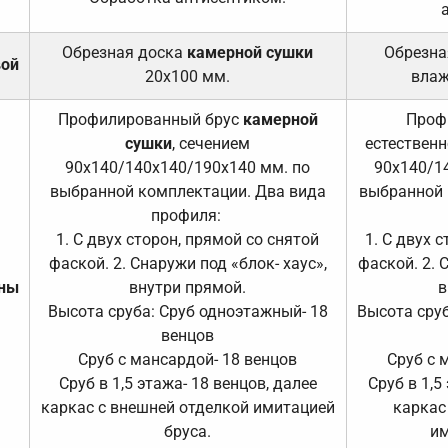
Обрезная доска
камерной сушки
Обрезна
вой
20х100 мм.
влаж
Профилированный брус
камерной
Проф
сушки
, сечением
естественн
90х140/140х140/190х140 мм. по
90х140/1
выбранной комплектации. Два вида
выбранной 
профиля:
1. С двух сторон, прямой со снятой
1. С двух 
фаской. 2. Снаружи под «блок- хаус»,
фаской. 2. 
ены
внутри прямой.
в
Высота сруба: Сруб одноэтажный- 18
Высота сруб
венцов
Сруб с мансардой- 18 венцов
Сруб с 
Сруб в 1,5 этажа- 18 венцов, далее
Сруб в 1,5
каркас с внешней отделкой имитацией
каркас
бруса.
им