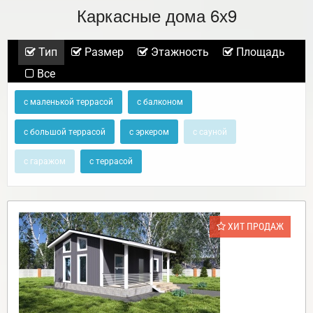
Каркасные дома 6х9
Тип
Размер
Этажность
Площадь
Все
с маленькой террасой
с балконом
с большой террасой
с эркером
с сауной
с гаражом
с террасой
ХИТ ПРОДАЖ