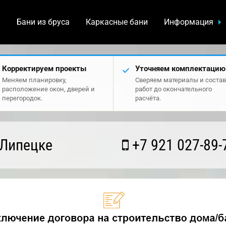
а
Бани из бруса
Каркасные бани
Информация
Корректируем проекты
Уточняем комплектацию
Меняем планировку,
Сверяем материалы и состав
расположение окон, дверей и
работ до окончательного
перегородок.
расчёта.
 Липецке
+7 921 027-89-