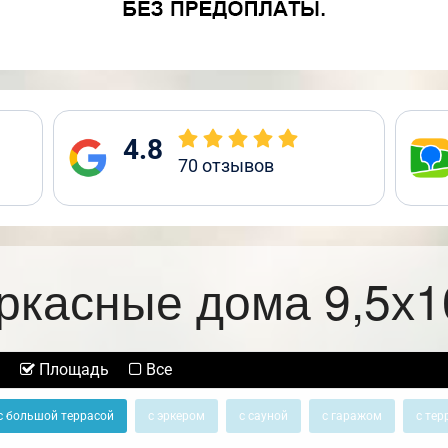
4.8
70
отзывов
ркасные дома 9,5х1
Площадь
Все
с большой террасой
с эркером
с сауной
с гаражом
с тер