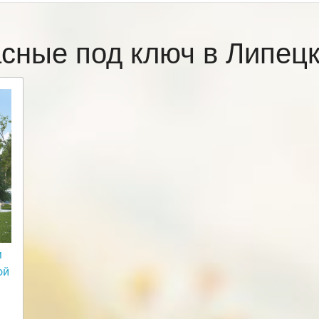
асные под ключ в Липец
м
ой