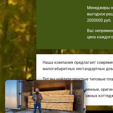
Менеджеры н
выгодное реш
2000000 руб.
Вас непремен
цена каждого
Наша компания предлагает современ
малогабаритных нестандартных дом
Тут вы найдете простые типовые пл
Строим высококачественные, ориги
огромных двух-трехэтажных коттед