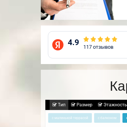
4.9
117
отзывов
Ка
Тип
Размер
Этажность
с маленькой террасой
с балконом