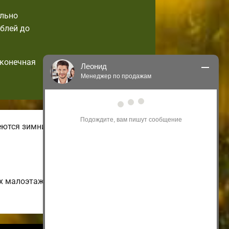
ально
блей до
 конечная
Леонид
Менеджер по продажам
Здравствуйте! Я могу 
проконсультировать Вас по нашим 
акциям и проектам.
ются зимние и летние виды
Только что
х малоэтажных и недорогих до