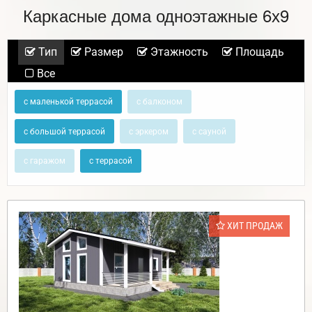
Каркасные дома одноэтажные 6х9
Тип
Размер
Этажность
Площадь
Все
с маленькой террасой
с балконом
с большой террасой
с эркером
с сауной
с гаражом
с террасой
ХИТ ПРОДАЖ