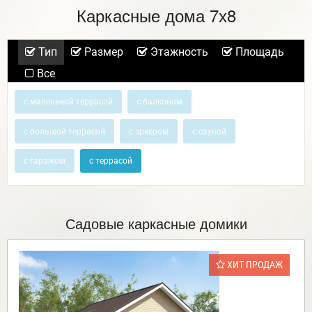
Каркасные дома 7х8
Тип
Размер
Этажность
Площадь
Все
с маленькой террасой
с балконом
с большой террасой
с эркером
с сауной
с гаражом
с террасой
Садовые каркасные домики
ХИТ ПРОДАЖ