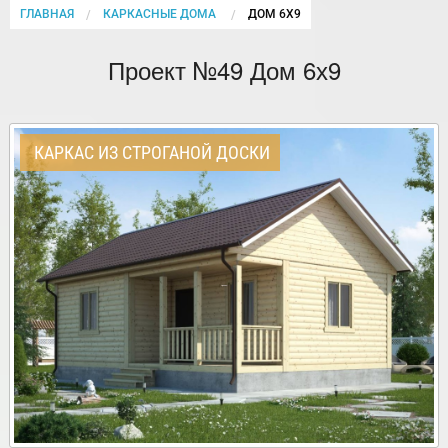
ГЛАВНАЯ
КАРКАСНЫЕ ДОМА
CURRENT:
ДОМ 6Х9
Проект №49 Дом 6х9
КАРКАС ИЗ СТРОГАНОЙ ДОСКИ