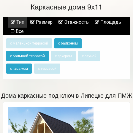
Каркасные дома 9х11
Тип
Размер
Этажность
Площадь
Все
с маленькой террасой
с балконом
с большой террасой
с эркером
с сауной
с гаражом
с террасой
Дома каркасные под ключ в Липецке для ПМЖ