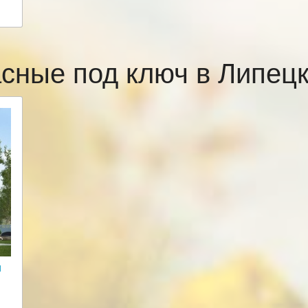
асные под ключ в Липец
и