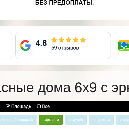
4.8
59
отзывов
сные дома 6х9 с э
Площадь
Все
с большой террасой
с эркером
с сауной
с гаражом
с тер