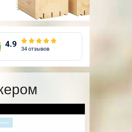
4.9
34
отзывов
ркером
расой