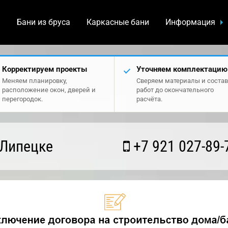
а
Бани из бруса
Каркасные бани
Информация
Корректируем проекты
Уточняем комплектацию
Меняем планировку,
Сверяем материалы и состав
расположение окон, дверей и
работ до окончательного
перегородок.
расчёта.
 Липецке
+7 921 027-89-