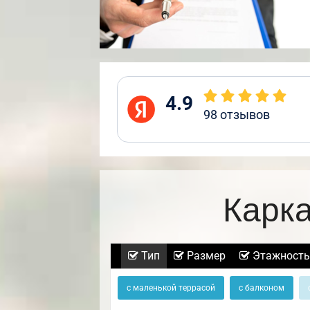
4.9
98
отзывов
Карка
Тип
Размер
Этажность
с маленькой террасой
с балконом