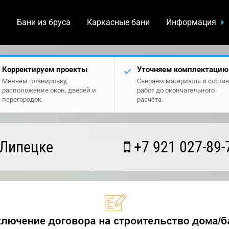
а
Бани из бруса
Каркасные бани
Информация
Корректируем проекты
Уточняем комплектацию
Меняем планировку,
Сверяем материалы и состав
расположение окон, дверей и
работ до окончательного
перегородок.
расчёта.
 Липецке
+7 921 027-89-