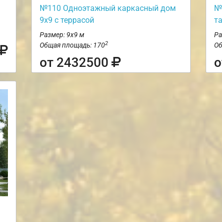
№110 Одноэтажный каркасный дом
№
9х9 с террасой
т
Размер: 9х9 м
Ра
2
Общая площадь: 170
Об
от 2432500
о