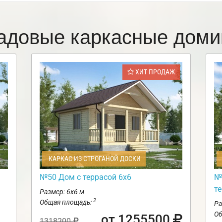
адовые каркасные доми
ХИТ ПРОДАЖ
КАРКАС ИЗ СТРОГАНОЙ ДОСКИ
№50 Дом с террасой 6х6
№
те
Размер: 6х6 м
2
Общая площадь:
Ра
Об
от 1255500
1318200