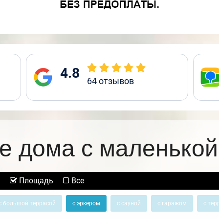
4.8
64
отзывов
е дома с маленькой
Площадь
Все
с большой террасой
с эркером
с сауной
с гаражом
с тер