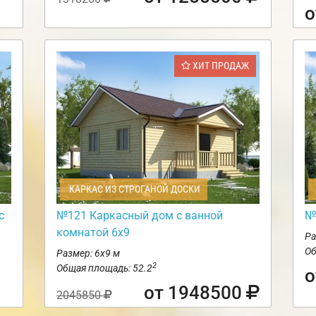
о
ХИТ ПРОДАЖ
КАРКАС ИЗ СТРОГАНОЙ ДОСКИ
с
№121 Каркасный дом с ванной
№
комнатой 6х9
Ра
Об
Размер: 6х9 м
2
Общая площадь: 52.2
о
от 1948500
2045850