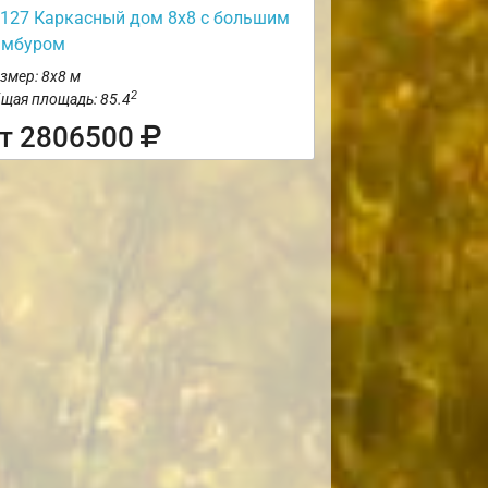
127 Каркасный дом 8х8 с большим
амбуром
змер: 8х8 м
2
щая площадь: 85.4
т 2806500