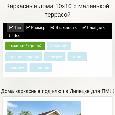
Каркасные дома 10х10 с маленькой
террасой
Тип
Размер
Этажность
Площадь
Все
с маленькой террасой
с балконом
с большой террасой
с эркером
с сауной
с гаражом
с террасой
Дома каркасные под ключ в Липецке для ПМЖ