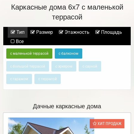
Каркасные дома 6х7 с маленькой
террасой
Тип
Размер
Этажность
Площадь
Все
с маленькой террасой
с балконом
с большой террасой
с эркером
с сауной
с гаражом
с террасой
Дачные каркасные дома
ХИТ ПРОДАЖ