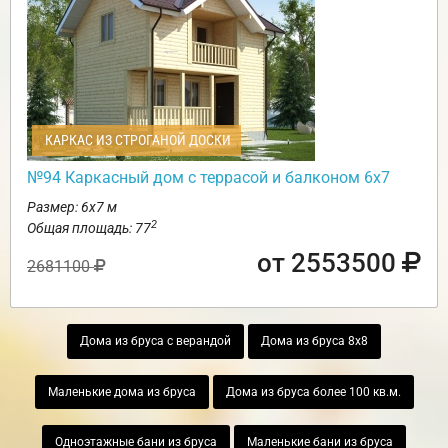
КАРКАС ИЗ СТРОГАНОЙ ДОСКИ
№94 Каркасный дом с террасой и балконом 6х7
Размер: 6х7 м
2
Общая площадь: 77
от 2553500
2681100
Дома из бруса с верандой
Дома из бруса 8х8
Маленькие дома из бруса
Дома из бруса более 100 кв.м.
Одноэтажные бани из бруса
Маленькие бани из бруса