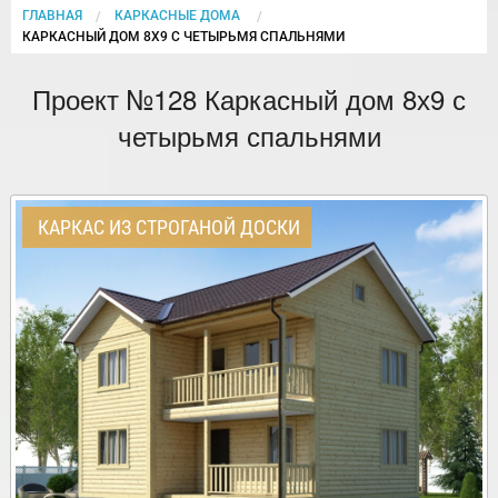
ГЛАВНАЯ
КАРКАСНЫЕ ДОМА
CURRENT:
КАРКАСНЫЙ ДОМ 8Х9 С ЧЕТЫРЬМЯ СПАЛЬНЯМИ
Проект №128 Каркасный дом 8х9 с
четырьмя спальнями
КАРКАС ИЗ СТРОГАНОЙ ДОСКИ