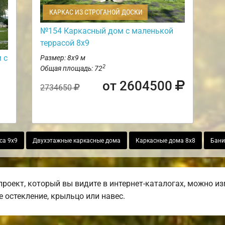
КАРКАС ИЗ СТРОГАНОЙ ДОСКИ
№154 Каркасный дом с маленькой
террасой 8х9
 с
Размер: 8х9 м
2
Общая площадь: 72
от 2604500
2734650
са 9х9
Двухэтажные каркасные дома
Каркасные дома 8х8
Бани
оект, который вы видите в интернет-каталогах, можно из
е остекление, крыльцо или навес.