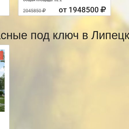
от 1948500
2045850
асные под ключ в Липец
Ж