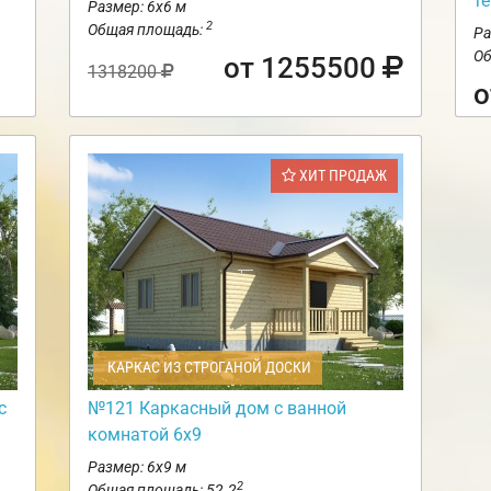
те
Размер: 6х6 м
2
Общая площадь:
Ра
Об
от 1255500
1318200
о
ХИТ ПРОДАЖ
КАРКАС ИЗ СТРОГАНОЙ ДОСКИ
с
№121 Каркасный дом с ванной
комнатой 6х9
Размер: 6х9 м
2
Общая площадь: 52.2