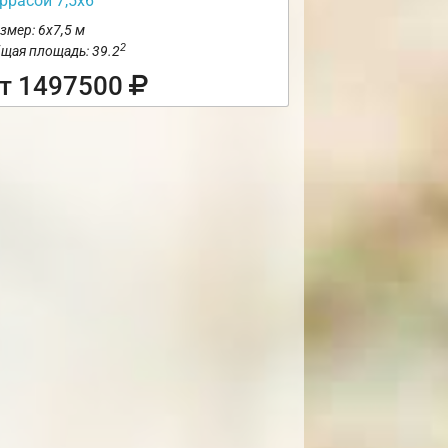
ррасой 7,5х6
змер: 6х7,5 м
2
щая площадь: 39.2
т 1497500