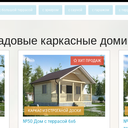
с большой террасой
с эркером
с сауной
с гаражом
с тер
адовые каркасные доми
ХИТ ПРОДАЖ
КАРКАС ИЗ СТРОГАНОЙ ДОСКИ
№50 Дом с террасой 6х6
№