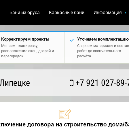
а
Бани из бруса
Каркасные бани
Информация
Корректируем проекты
Уточняем комплектацию
Меняем планировку,
Сверяем материалы и состав
расположение окон, дверей и
работ до окончательного
перегородок.
расчёта.
 Липецке
+7 921 027-89-