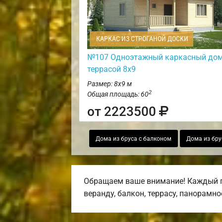
КАРКАС ИЗ СТРОГАНОЙ ДОСКИ
№107 Одноэтажный каркасный дом
террасой 8х9
Размер: 8х9 м
2
Общая площадь: 60
от 2223500
Дома из бруса с балконом
Дома из бру
Обращаем ваше внимание! Каждый пр
веранду, балкон, террасу, панорамно