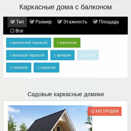
Каркасные дома с балконом
Тип
Размер
Этажность
Площадь
Все
с маленькой террасой
с балконом
с большой террасой
с эркером
с сауной
с гаражом
с террасой
Садовые каркасные домики
ХИТ ПРОДАЖ