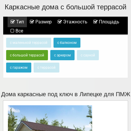
Каркасные дома с большой террасой
Тип
Размер
Этажность
Площадь
Все
с маленькой террасой
с балконом
с большой террасой
с эркером
с сауной
с гаражом
с террасой
Дома каркасные под ключ в Липецке для ПМЖ