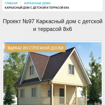
ГЛАВНАЯ
КАРКАСНЫЕ ДОМА
CURRENT:
КАРКАСНЫЙ ДОМ С ДЕТСКОЙ И ТЕРРАСОЙ 8Х6
Проект №97 Каркасный дом с детской
и террасой 8х6
КАРКАС ИЗ СТРОГАНОЙ ДОСКИ