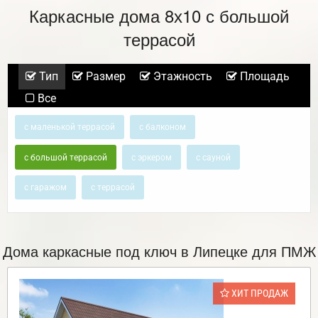
Каркасные дома 8х10 с большой
террасой
Тип
Размер
Этажность
Площадь
Все
с маленькой террасой
с балконом
с большой террасой
с эркером
с сауной
с гаражом
с террасой
Дома каркасные под ключ в Липецке для ПМЖ
ХИТ ПРОДАЖ