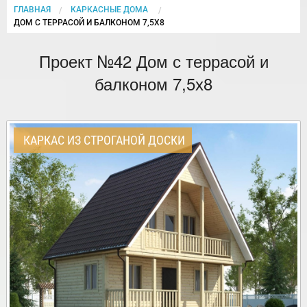
ГЛАВНАЯ
КАРКАСНЫЕ ДОМА
CURRENT:
ДОМ С ТЕРРАСОЙ И БАЛКОНОМ 7,5Х8
Проект №42 Дом с террасой и
балконом 7,5х8
КАРКАС ИЗ СТРОГАНОЙ ДОСКИ