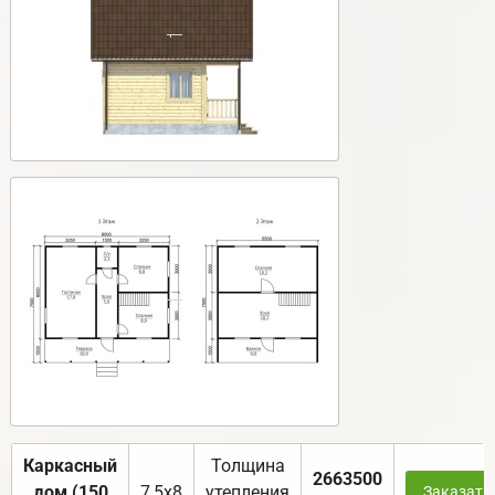
Каркасный
Толщина
2663500
дом (150
7,5х8
утепления
Заказать