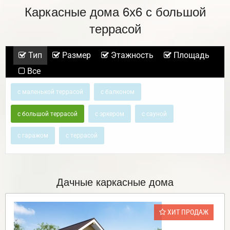
Каркасные дома 6х6 с большой
террасой
Тип
Размер
Этажность
Площадь
Все
с маленькой террасой
с балконом
с большой террасой
с эркером
с сауной
с гаражом
с террасой
Дачные каркасные дома
ХИТ ПРОДАЖ