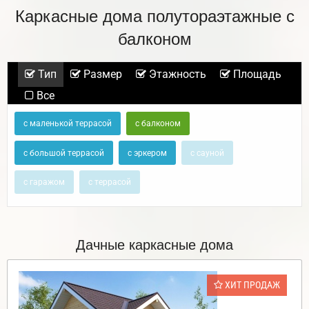
Каркасные дома полутораэтажные с
балконом
Тип
Размер
Этажность
Площадь
Все
с маленькой террасой
с балконом
с большой террасой
с эркером
с сауной
с гаражом
с террасой
Дачные каркасные дома
ХИТ ПРОДАЖ