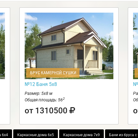
БРУС КАМЕРНОЙ СУШКИ
№12 Баня 5х8
№
Размер: 5х8 м
Ра
2
Общая площадь: 56
Об
от 1310500
о
 6х4
Каркасные дома 6х5
Каркасные дома 7х9
Бани из бруса с