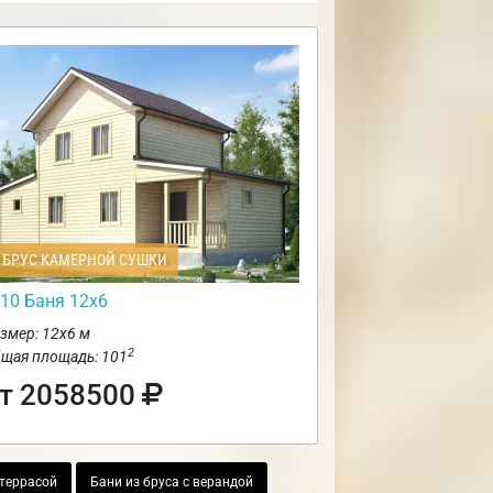
БРУС КАМЕРНОЙ СУШКИ
10 Баня 12х6
змер: 12х6 м
2
щая площадь: 101
т 2058500
 террасой
Бани из бруса с верандой