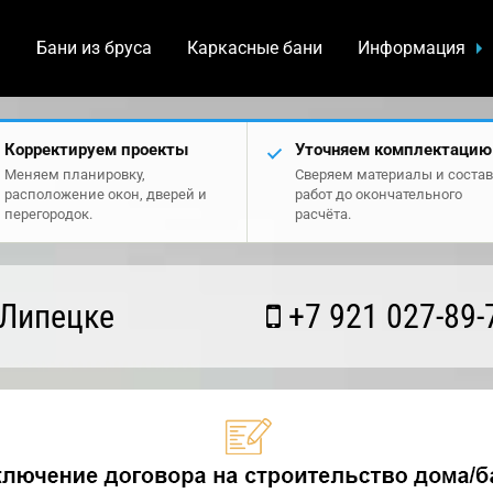
а
Бани из бруса
Каркасные бани
Информация
Корректируем проекты
Уточняем комплектацию
Меняем планировку,
Сверяем материалы и состав
расположение окон, дверей и
работ до окончательного
перегородок.
расчёта.
 Липецке
+7 921 027-89-