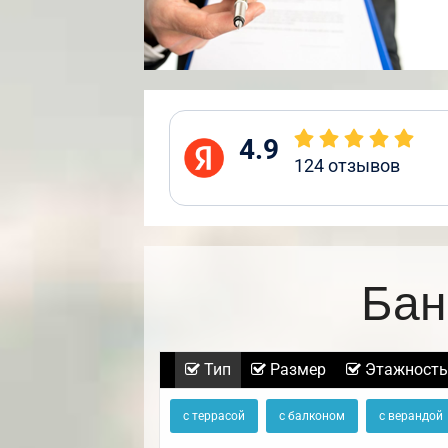
4.9
124
отзывов
Бан
Тип
Размер
Этажность
с террасой
с балконом
с верандой