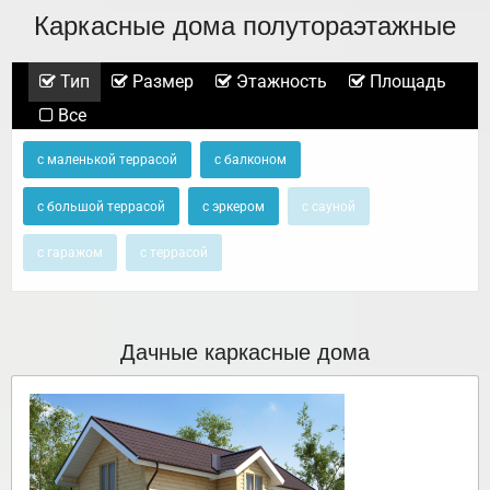
Каркасные дома полутораэтажные
Тип
Размер
Этажность
Площадь
Все
с маленькой террасой
с балконом
с большой террасой
с эркером
с сауной
с гаражом
с террасой
Дачные каркасные дома