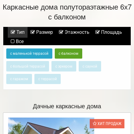
Каркасные дома полутораэтажные 6х7
с балконом
Тип
Размер
Этажность
Площадь
Все
с маленькой террасой
с балконом
с большой террасой
с эркером
с сауной
с гаражом
с террасой
Дачные каркасные дома
ХИТ ПРОДАЖ