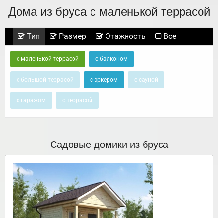
Дома из бруса с маленькой террасой
Тип
Размер
Этажность
Все
с маленькой террасой
с балконом
с большой террасой
с эркером
с сауной
с гаражом
с террасой
Садовые домики из бруса