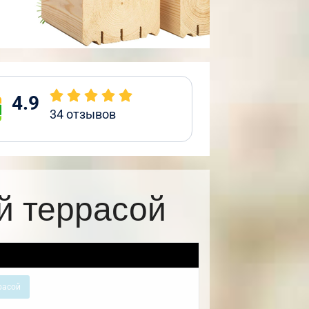
4.9
34
отзывов
й террасой
расой