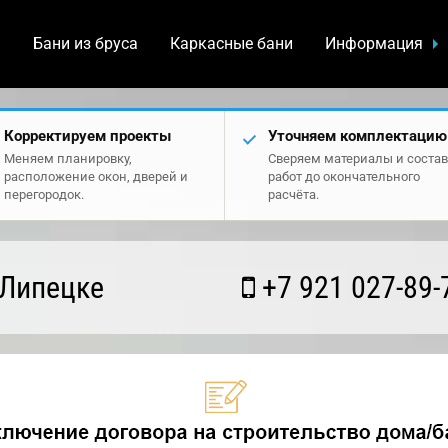
а
Бани из бруса
Каркасные бани
Информация
Корректируем проекты
Уточняем комплектацию
Меняем планировку,
Сверяем материалы и состав
расположение окон, дверей и
работ до окончательного
перегородок.
расчёта.
 Липецке
+7 921 027-89-