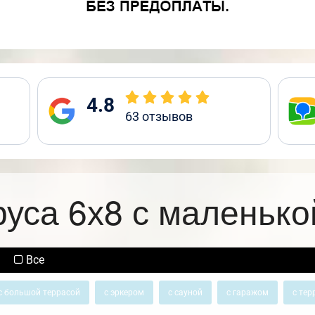
4.8
63
отзывов
руса 6х8 с маленько
Все
с большой террасой
с эркером
с сауной
с гаражом
с тер