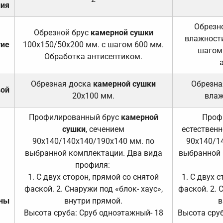
ния
Обрезно
Обрезной брус
камерной сушки
влажности
тие
100х150/50х200 мм. с шагом 600 мм.
шагом
Обработка антисептиком.
Обрезная доска
камерной сушки
Обрезна
вой
20х100 мм.
влаж
Профилированный брус
камерной
Проф
сушки
, сечением
естественн
90х140/140х140/190х140 мм. по
90х140/1
выбранной комплектации. Два вида
выбранной 
профиля:
1. С двух сторон, прямой со снятой
1. С двух 
фаской. 2. Снаружи под «блок- хаус»,
фаской. 2. 
ены
внутри прямой.
в
Высота сруба: Сруб одноэтажный- 18
Высота сруб