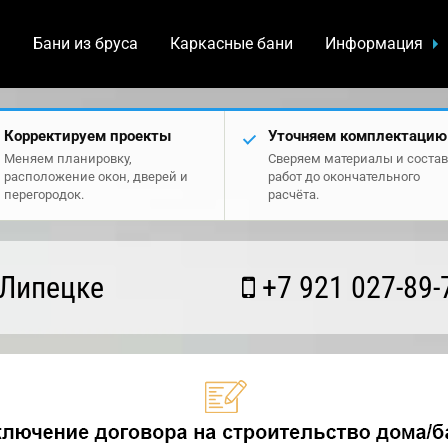
а
Бани из бруса
Каркасные бани
Информация
Корректируем проекты
Уточняем комплектацию
Меняем планировку,
Сверяем материалы и состав
расположение окон, дверей и
работ до окончательного
перегородок.
расчёта.
 Липецке
+7 921 027-89-