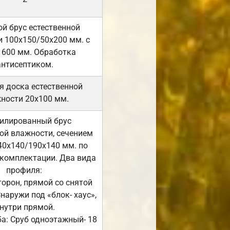
й брус естественной
 100х150/50х200 мм. с
 600 мм. Обработка
антисептиком.
я доска естественной
ности 20х100 мм.
илированный брус
ой влажности, сечением
40х140/190х140 мм. по
комплектации. Два вида
профиля:
сторон, прямой со снятой
Снаружи под «блок- хаус»,
нутри прямой.
а: Сруб одноэтажный- 18