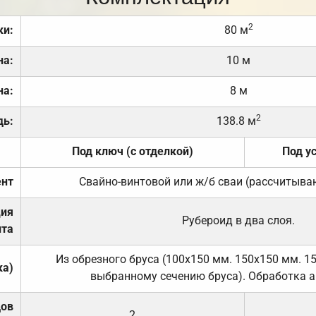
2
ки:
80 м
на:
10 м
на:
8 м
2
дь:
138.8 м
Под ключ (с отделкой)
Под у
нт
Свайно-винтовой или ж/б сваи (рассчитыва
ция
Рубероид в два слоя.
та
Из обрезного бруса (100х150 мм. 150х150 мм. 1
ка)
выбранному сечению бруса). Обработка а
дов
2