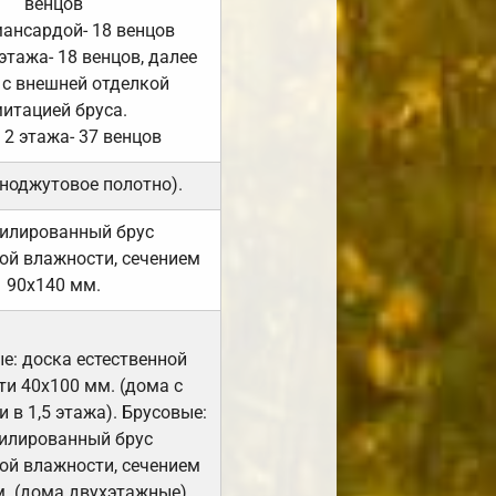
венцов
мансардой- 18 венцов
 этажа- 18 венцов, далее
 с внешней отделкой
итацией бруса.
 2 этажа- 37 венцов
ноджутовое полотно).
илированный брус
ой влажности, сечением
90х140 мм.
е: доска естественной
и 40х100 мм. (дома с
 в 1,5 этажа). Брусовые:
илированный брус
ой влажности, сечением
. (дома двухэтажные).