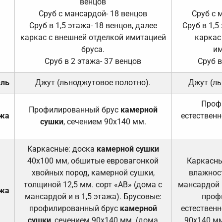
венцов
Сруб с мансардой- 18 венцов
Сруб с 
Сруб в 1,5 этажа- 18 венцов, далее
Сруб в 1,5
каркас с внешней отделкой имитацией
каркас
бруса.
им
Сруб в 2 этажа- 37 венцов
Сруб в
ель
Джут (льноджутовое полотно).
Джут (ль
Проф
Профилированный брус
камерной
ажа
естественн
сушки
, сечением 90х140 мм.
Каркасные: доска
камерной сушки
40х100 мм, обшитые евровагонкой
Каркасны
хвойных пород, камерной сушки,
влажност
толщиной 12,5 мм. сорт «АВ» (дома с
мансардой и
ажа
мансардой и в 1,5 этажа). Брусовые:
проф
профилированный брус
камерной
естественн
сушки
, сечением 90х140 мм. (дома
90х140 мм