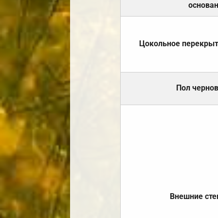
основа
Цокольное перекры
Пол черно
Внешние ст