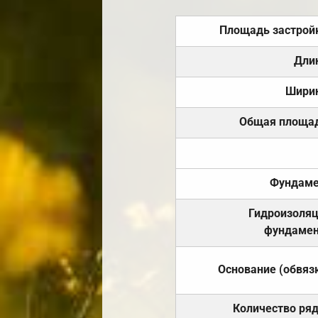
Площадь застрой
Дли
Шири
Общая площа
Фундаме
Гидроизоля
фундамен
Основание (обвяз
Количество ря