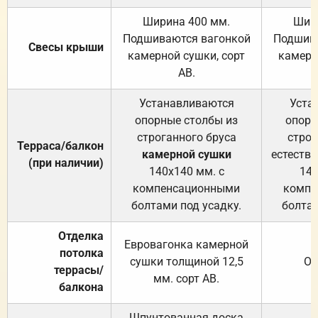
Ширина 400 мм.
Шир
Подшиваются вагонкой
Подшива
Свесы крыши
камерной сушки, сорт
камерн
АВ.
Устанавливаются
Уста
опорные столбы из
опорн
строганного бруса
строг
Терраса/балкон
камерной сушки
естеств
(при наличии)
140х140 мм. с
140
компенсационными
компе
болтами под усадку.
болтам
Отделка
Евровагонка камерной
потолка
сушки толщиной 12,5
От
террасы/
мм. сорт АВ.
балкона
Шпунтованная доска