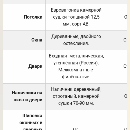
Евровагонка камерной
Потолки
сушки толщиной 12,5
От
мм. сорт АВ.
Деревянные, двойного
Окна
От
остекления.
Входная- металлическая,
утеплённая (Россия).
Двери
От
Межкомнатные-
филёнчатые.
Наличник деревянный,
Наличники на
строганый, камерной
От
окна и двери
сушки 70-90 мм.
Шиповка
оконных и
дверных
Да.
От