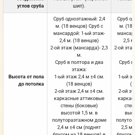
углов сруба
шип).
Сруб одноэтажный: 2,4
Сруб од
м. (18 венцов) Сруб с
м. (18
мансардой: 1-ый этаж-
мансард
2,4 м. (18 венцов)
2,5 м
2-ой этаж (мансарда)- 2,3
2-ой этаж
м.
Сруб в полтора и два
Сруб в
этажа:
Высота от пола
1-ый этаж 2,4 м ±4 см.
1-ый эт
до потолка
(18 венцов)
(1
2-ой этаж 2,4 м ±4 см.
2-ой эт
каркасные аттиковые
каркас
стены (боковые)
стен
высотой 1,5 м. в
высо
полутораэтажном доме
полутор
2,4 м ±4 см (поднят
2,5 м 
брусом на 18 венцов) в
брусом 