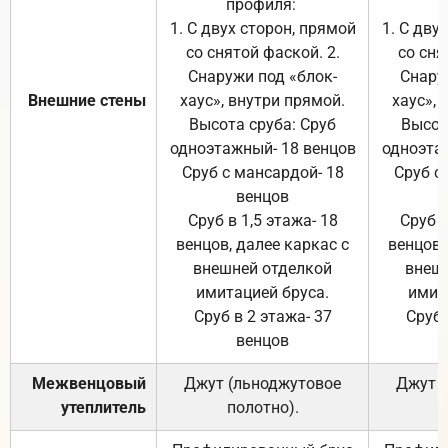
профиля:
п
1. С двух сторон, прямой
1. С дву
со снятой фаской. 2.
со сня
Снаружи под «блок-
Снару
Внешние стены
хаус», внутри прямой.
хаус», 
Высота сруба: Сруб
Высот
одноэтажный- 18 венцов
одноэта
Сруб с мансардой- 18
Сруб с
венцов
Сруб в 1,5 этажа- 18
Сруб в
венцов, далее каркас с
венцов,
внешней отделкой
внеш
имитацией бруса.
имит
Сруб в 2 этажа- 37
Сруб 
венцов
Межвенцовый
Джут (льноджутовое
Джут 
утеплитель
полотно).
п