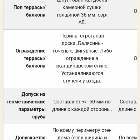
Пол террасы/
камерной сушки
От
балкона
толщиной 36 мм. сорт
АВ.
Перила- строганая
доска. Балясины-
Ограждение
точеные, фигурные. Либо
террасы/
ограждение в
От
балкона
скандинавском стиле.
Устанавливаются
ступени у входа.
Допуск на
геометрические
Составляет +/- 50 мм по
Составля
параметры
длине с каждой стороны.
длине с 
сруба
По всему периметру стен
Допускается
дома (если ширина и
По всему