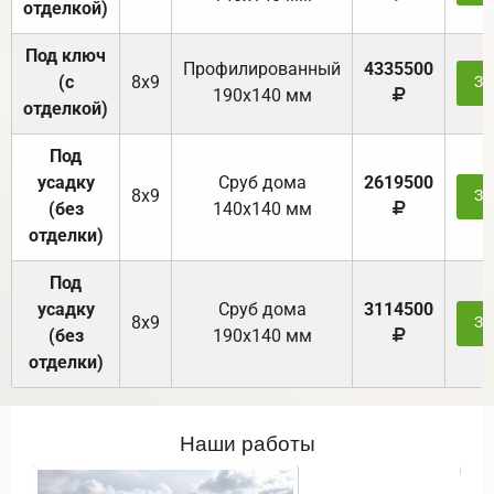
отделкой)
Под ключ
Профилированный
4335500
(с
8х9
За
190х140 мм
отделкой)
Под
усадку
Cруб дома
2619500
8х9
За
(без
140х140 мм
отделки)
Под
усадку
Cруб дома
3114500
8х9
За
(без
190х140 мм
отделки)
Наши работы