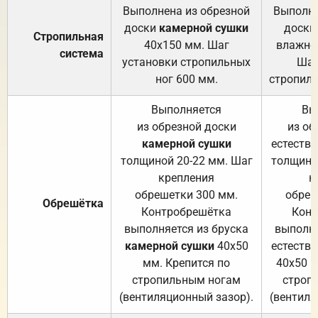
Выполнена из обрезной
Выполне
доски
камерной сушки
доски
Стропильная
40х150 мм. Шаг
влажно
система
установки стропильных
Шаг
ног 600 мм.
стропиль
Выполняется
Вы
из обрезной доски
из об
камерной сушки
естеств
толщиной 20-22 мм. Шаг
толщино
крепления
к
обрешетки 300 мм.
обреш
Обрешётка
Контробрешётка
Конт
выполняется из бруска
выполня
камерной сушки
40х50
естеств
мм. Крепится по
40х50 м
стропильным ногам
строп
(вентиляционный зазор).
(вентиля