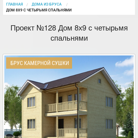
ГЛАВНАЯ
ДОМА ИЗ БРУСА
CURRENT:
ДОМ 8Х9 С ЧЕТЫРЬМЯ СПАЛЬНЯМИ
Проект №128 Дом 8х9 с четырьмя
спальнями
БРУС КАМЕРНОЙ СУШКИ