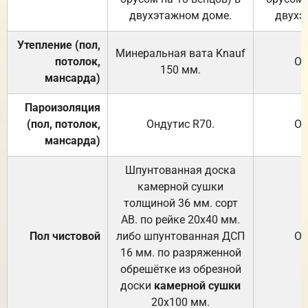
двухэтажном доме.
двухэ
Утепление (пол,
Минеральная вата
Knauf
потолок,
От
150
мм.
мансарда)
Пароизоляция
(пол, потолок,
Ондутис
R70
.
От
мансарда)
Шпунтованная доска
камерной сушки
толщиной 36 мм. сорт
АВ. по рейке 20х40 мм.
Пол чистовой
либо шпунтованная ДСП
От
16 мм. по разряженной
обрешётке из обрезной
доски
камерной сушки
20х100 мм.