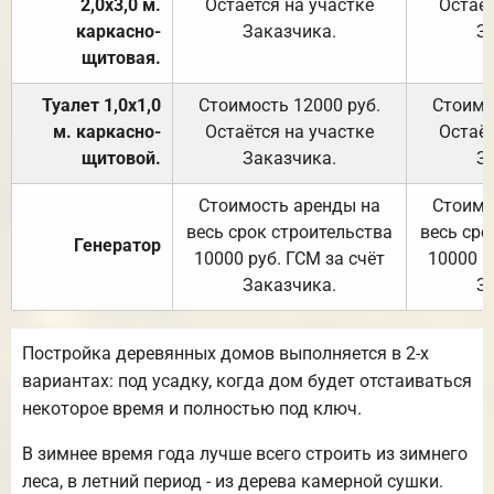
2,0х3,0 м.
Остаётся на участке
Остаёт
каркасно-
Заказчика.
З
щитовая.
Туалет 1,0х1,0
Стоимость 12000 руб.
Стоимо
м. каркасно-
Остаётся на участке
Остаёт
щитовой.
Заказчика.
З
Стоимость аренды на
Стоимо
весь срок строительства
весь сро
Генератор
10000 руб. ГСМ за счёт
10000 р
Заказчика.
З
Постройка деревянных домов выполняется в 2-х
вариантах: под усадку, когда дом будет отстаиваться
некоторое время и полностью под ключ.
В зимнее время года лучше всего строить из зимнего
леса, в летний период - из дерева камерной сушки.