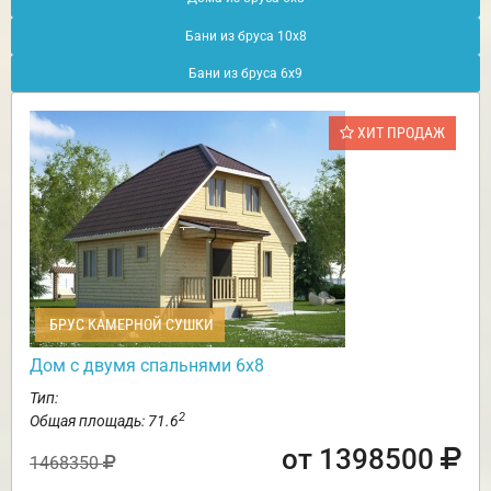
Бани из бруса 10х8
Бани из бруса 6х9
ХИТ ПРОДАЖ
БРУС КАМЕРНОЙ СУШКИ
Дом с двумя спальнями 6х8
Тип:
2
Общая площадь: 71.6
от 1398500
1468350