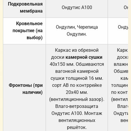
Подкровельная
Ондутис А100
Он
мембрана
Кровельное
Ондулин, Черепица
Ондул
покрытие (на
Ондулин.
выбор)
Каркас из обрезной
Карка
доски
камерной сушки
доски
40х150 мм. Обшиваются
влажно
вагонкой камерной
Обшива
сушки толщиной 16 мм.
каме
Фронтоны (при
сорт АВ по контррейке
толщиной
наличии)
20х40 мм.
по контр
(вентиляционный зазор).
(вентиля
Влаго-ветрозащита
Влаго
Ондутис А100. Монтаж
Ондути
вентиляционных
вент
решёток.