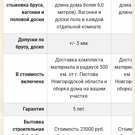
стыковка бруса,
длина дома более 6,0
дома (
вагонки и
метров). Вагонки и
длина 
половой доски
доски пола в каждой
отдельной комнате.
Допуски по
+/- 5 мм.
брусу, доске
Доставка комплекта
Достав
материала в радиусе 500
материал
В стоимость
км. от г. Пестова
км. 
включена
Новгородской области и
Новгоро
сборка дома на вашем
сборка
участке.
Гарантия
5 лет.
Бытовка
строительная
Стоимость 23000 руб.
Стоимо