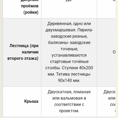
проёмов
(ройки)
Деревянная, одно или
двухмаршевая. Перила-
заводские резные,
балясины- заводские
Лестница (при
точеные,
наличии
От
устанавливаются
второго этажа)
стартовые точёные
столбы. Ступени 40х200
мм. Тетива лестницы-
90х140 мм.
Двускатная, ломаная
Двуска
или вальмовая в
или 
Крыша
соответствии с
соо
проектом.
п