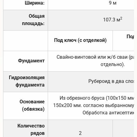
Ширина:
9 м
Общая
2
107.3 м
площадь:
Под 
Под ключ (с отделкой)
Свайно-винтовой или ж/б сваи (р
Фундамент
отдельно).
Гидроизоляция
Рубероид в два слоя
фундамента
Из обрезного бруса (100х150 мм.
Основание
150х200 мм. согласно выбранному с
(обвязка)
Обработка антисептик
Количество
рядов
2