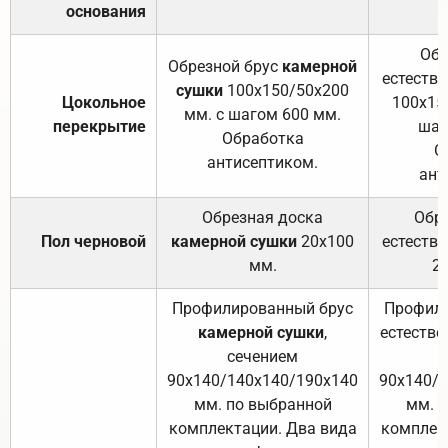
основания
Обр
Обрезной брус
камерной
естеств
сушки
100х150/50х200
Цокольное
100х15
мм. с шагом 600 мм.
перекрытие
шаг
Обработка
О
антисептиком.
ант
Обрезная доска
Обр
Пол черновой
камерной сушки
20х100
естеств
мм.
2
Профилированный брус
Профили
камерной сушки
,
естестве
сечением
с
90х140/140х140/190х140
90х140/
мм. по выбранной
мм. 
комплектации. Два вида
комплек