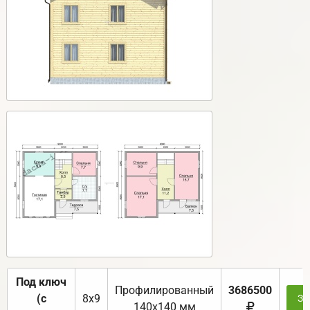
Под ключ
Профилированный
3686500
(с
8х9
За
140х140 мм