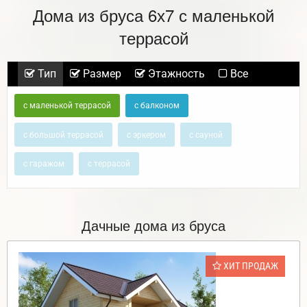
Дома из бруса 6х7 с маленькой
террасой
Тип
Размер
Этажность
Все
с маленькой террасой
с балконом
с большой террасой
с эркером
с сауной
с гаражом
с террасой
Дачные дома из бруса
ХИТ ПРОДАЖ