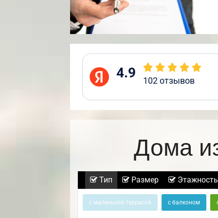
4.9
102
отзывов
Дома и
Тип
Размер
Этажность
с маленькой террасой
с балконом