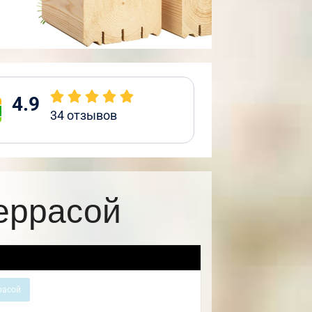
4.9
34
отзывов
еррасой
расой