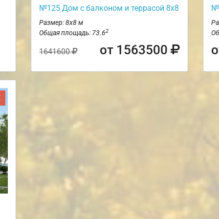
№125 Дом с балконом и террасой 8х8
№
Размер: 8х8 м
Ра
2
Общая площадь: 73.6
Об
от 1563500
о
1641600
Ж