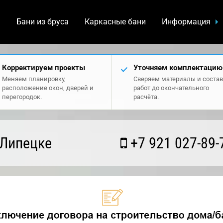
а
Бани из бруса
Каркасные бани
Информация
Корректируем проекты
Уточняем комплектацию
Меняем планировку,
Сверяем материалы и состав
расположение окон, дверей и
работ до окончательного
перегородок.
расчёта.
 Липецке
+7 921 027-89-