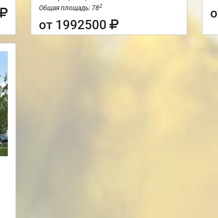
2
Общая площадь: 78
о
от 1992500