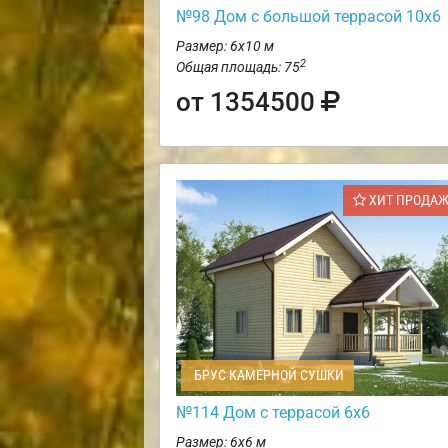
№98 Дом с большой террасой 10х6
Размер: 6х10 м
2
Общая площадь: 75
от 1354500
ХИТ ПРОДА
БРУС КАМЕРНОЙ СУШКИ
№114 Дом с террасой 6х6
Размер: 6х6 м