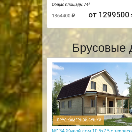
2
Общая площадь: 74
от 1299500
1364400
Брусовые 
БРУС КАМЕРНОЙ СУШКИ
№134 Жилой дом 10,5х7,5 с террасо