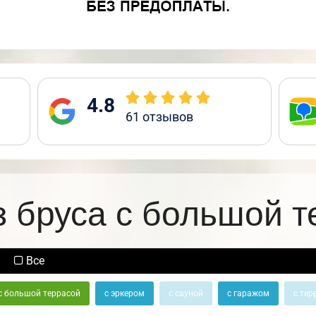
4.8
61
отзывов
з бруса с большой т
Все
с большой террасой
с эркером
с сауной
с гаражом
с тер