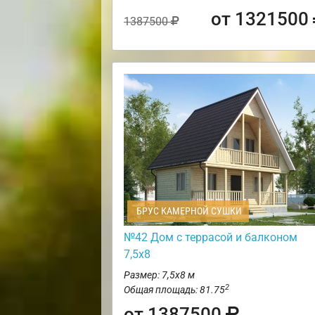
от 1321500
1387500
БРУС КАМЕРНОЙ СУШКИ
№42 Дом с террасой и балконом
7,5х8
Размер: 7,5х8 м
2
Общая площадь: 81.75
от 1387500