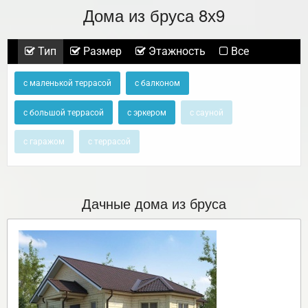
Дома из бруса 8х9
Тип
Размер
Этажность
Все
с маленькой террасой
с балконом
с большой террасой
с эркером
с сауной
с гаражом
с террасой
Дачные дома из бруса