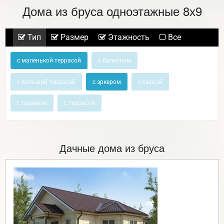
Дома из бруса одноэтажные 8х9
Тип
Размер
Этажность
Все
с маленькой террасой
с балконом
с большой террасой
с эркером
с сауной
с гаражом
с террасой
Дачные дома из бруса