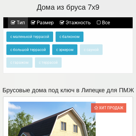
Дома из бруса 7х9
Тип
Размер
Этажность
Все
с маленькой террасой
с балконом
с большой террасой
с эркером
с сауной
с гаражом
с террасой
Брусовые дома под ключ в Липецке для ПМЖ
ХИТ ПРОДАЖ