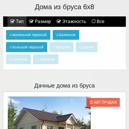
Дома из бруса 6х8
Тип
Размер
Этажность
Все
с маленькой террасой
с балконом
с большой террасой
с эркером
с сауной
с гаражом
с террасой
Дачные дома из бруса
ХИТ ПРОДАЖ