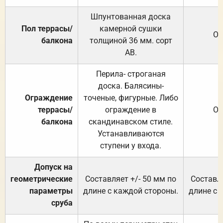
Шпунтованная доска
Пол террасы/
камерной сушки
От
балкона
толщиной 36 мм. сорт
АВ.
Перила- строганая
доска. Балясины-
Ограждение
точеные, фигурные. Либо
террасы/
ограждение в
От
балкона
скандинавском стиле.
Устанавливаются
ступени у входа.
Допуск на
геометрические
Составляет +/- 50 мм по
Составля
параметры
длине с каждой стороны.
длине с 
сруба