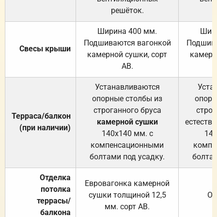
решёток.
Ширина 400 мм.
Шир
Подшиваются вагонкой
Подшива
Свесы крыши
камерной сушки, сорт
камерн
АВ.
Устанавливаются
Уста
опорные столбы из
опорн
строганного бруса
строг
Терраса/балкон
камерной сушки
естеств
(при наличии)
140х140 мм. с
140
компенсационными
компе
болтами под усадку.
болтам
Отделка
Евровагонка камерной
потолка
сушки толщиной 12,5
От
террасы/
мм. сорт АВ.
балкона