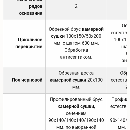
рядов
2
основания
Обр
Обрезной брус
камерной
естеств
сушки
100х150/50х200
Цокольное
100х15
мм. с шагом 600 мм.
перекрытие
шаг
Обработка
О
антисептиком.
ант
Обрезная доска
Обр
Пол черновой
камерной сушки
20х100
естеств
мм.
2
Профилированный брус
Профили
камерной сушки
,
естестве
сечением
с
90х140/140х140/190х140
90х140/
мм. по выбранной
мм. 