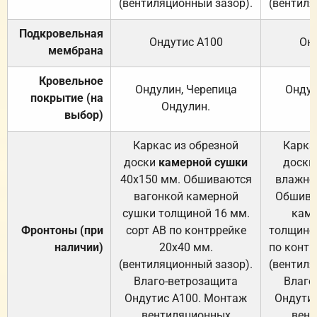
(вентиляционный зазор).
(вентиля
Подкровельная
Ондутис А100
Он
мембрана
Кровельное
Ондулин, Черепица
Ондул
покрытие (на
Ондулин.
выбор)
Каркас из обрезной
Карка
доски
камерной сушки
доски
40х150 мм. Обшиваются
влажно
вагонкой камерной
Обшива
сушки толщиной 16 мм.
каме
Фронтоны (при
сорт АВ по контррейке
толщиной
наличии)
20х40 мм.
по контр
(вентиляционный зазор).
(вентиля
Влаго-ветрозащита
Влаго
Ондутис А100. Монтаж
Ондути
вентиляционных
вент