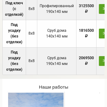
Под ключ
Профилированный
3125500
(с
8х8
За
190х140 мм
отделкой)
Под
усадку
Cруб дома
1816500
8х8
За
(без
140х140 мм
отделки)
Под
усадку
Cруб дома
2069500
8х8
За
(без
190х140 мм
отделки)
Наши работы