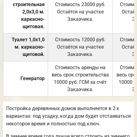
строительная
Стоимость 23000 руб.
Стоимо
2,0х3,0 м.
Остаётся на участке
Остаёт
каркасно-
Заказчика.
З
щитовая.
Туалет 1,0х1,0
Стоимость 12000 руб.
Стоимо
м. каркасно-
Остаётся на участке
Остаёт
щитовой.
Заказчика.
З
Стоимость аренды на
Стоимо
весь срок строительства
весь сро
Генератор
10000 руб. ГСМ за счёт
10000 р
Заказчика.
З
Постройка деревянных домов выполняется в 2-х
вариантах: под усадку, когда дом будет отстаиваться
некоторое время и полностью под ключ.
В зимнее время года лучше всего строить из зимнего