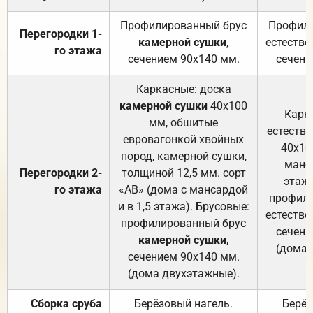
Профилированный брус
Профили
Перегородки 1-
камерной сушки
,
естестве
го этажа
сечением 90х140 мм.
сечени
Каркасные: доска
камерной сушки
40х100
Карк
мм, обшитые
естеств
евровагонкой хвойных
40х10
пород, камерной сушки,
манса
Перегородки 2-
толщиной 12,5 мм. сорт
этажа
го этажа
«АВ» (дома с мансардой
профили
и в 1,5 этажа). Брусовые:
естестве
профилированный брус
сечени
камерной сушки
,
(дома 
сечением 90х140 мм.
(дома двухэтажные).
Сборка сруба
Берёзовый нагель.
Берёз