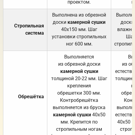
проектом.
п
Выполнена из обрезной
Выполне
доски
камерной сушки
доски
Стропильная
40х150 мм. Шаг
влажно
система
установки стропильных
Шаг
ног 600 мм.
стропиль
Выполняется
Вы
из обрезной доски
из об
камерной сушки
естеств
толщиной 20-22 мм. Шаг
толщино
крепления
к
обрешетки 300 мм.
обреш
Обрешётка
Контробрешётка
Конт
выполняется из бруска
выполня
камерной сушки
40х50
естеств
мм. Крепится по
40х50 м
стропильным ногам
строп