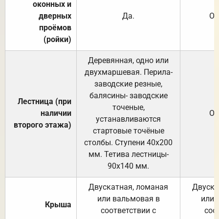
оконных и
дверных
Да.
От
проёмов
(ройки)
Деревянная, одно или
двухмаршевая. Перила-
заводские резные,
балясины- заводские
Лестница (при
точеные,
наличии
От
устанавливаются
второго этажа)
стартовые точёные
столбы. Ступени 40х200
мм. Тетива лестницы-
90х140 мм.
Двускатная, ломаная
Двуска
или вальмовая в
или 
Крыша
соответствии с
соо