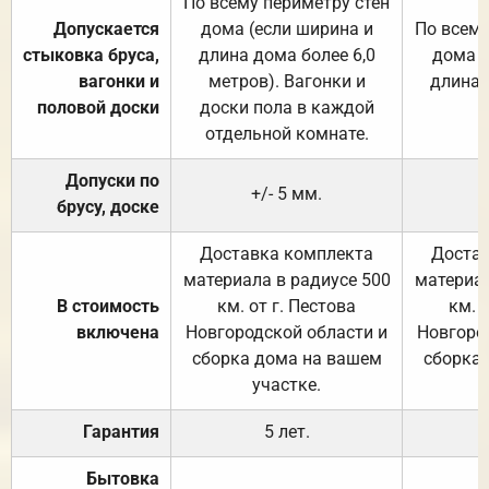
По всему периметру стен
Допускается
дома (если ширина и
По всему
стыковка бруса,
длина дома более 6,0
дома (
вагонки и
метров). Вагонки и
длина 
половой доски
доски пола в каждой
отдельной комнате.
Допуски по
+/- 5 мм.
брусу, доске
Доставка комплекта
Достав
материала в радиусе 500
материал
В стоимость
км. от г. Пестова
км. 
включена
Новгородской области и
Новгоро
сборка дома на вашем
сборка
участке.
Гарантия
5 лет.
Бытовка