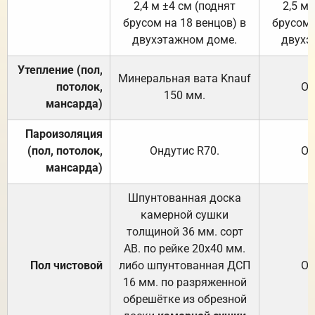
2,4 м ±4 см (поднят
2,5 м 
брусом на 18 венцов) в
брусом 
двухэтажном доме.
двухэ
Утепление (пол,
Минеральная вата
Knauf
потолок,
От
150
мм.
мансарда)
Пароизоляция
(пол, потолок,
Ондутис
R70
.
От
мансарда)
Шпунтованная доска
камерной сушки
толщиной 36 мм. сорт
АВ. по рейке 20х40 мм.
Пол чистовой
либо шпунтованная ДСП
От
16 мм. по разряженной
обрешётке из обрезной