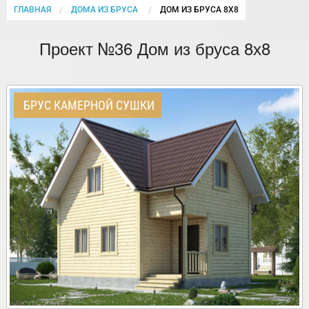
ГЛАВНАЯ
ДОМА ИЗ БРУСА
CURRENT:
ДОМ ИЗ БРУСА 8Х8
Проект №36 Дом из бруса 8х8
БРУС КАМЕРНОЙ СУШКИ