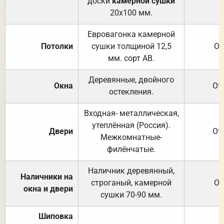
доски
камерной сушки
20х100 мм.
Евровагонка камерной
Потолки
сушки толщиной 12,5
От
мм. сорт АВ.
Деревянные, двойного
Окна
От
остекления.
Входная- металлическая,
утеплённая (Россия).
Двери
От
Межкомнатные-
филёнчатые.
Наличник деревянный,
Наличники на
строганый, камерной
От
окна и двери
сушки 70-90 мм.
Шиповка