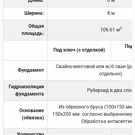
Длина:
8 м
Ширина:
8 м
Общая
2
106.61 м
площадь:
Под 
Под ключ (с отделкой)
Свайно-винтовой или ж/б сваи (р
Фундамент
отдельно).
Гидроизоляция
Рубероид в два слоя
фундамента
Из обрезного бруса (100х150 мм.
Основание
150х200 мм. согласно выбранному с
(обвязка)
Обработка антисептик
Количество