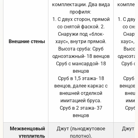
комплектации. Два вида
комплек
профиля:
п
1. С двух сторон, прямой
1. С дву
со снятой фаской. 2.
со сня
Снаружи под «блок-
Снару
Внешние стены
хаус», внутри прямой.
хаус», 
Высота сруба: Сруб
Высот
одноэтажный- 18 венцов
одноэта
Сруб с мансардой- 18
Сруб с
венцов
Сруб в 1,5 этажа- 18
Сруб в
венцов, далее каркас с
венцов,
внешней отделкой
внеш
имитацией бруса.
имит
Сруб в 2 этажа- 37
Сруб 
венцов
Межвенцовый
Джут (льноджутовое
Джут 
утеплитель
полотно).
п