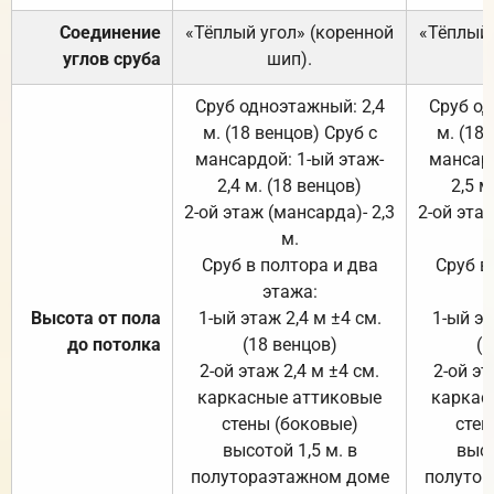
Соединение
«Тёплый угол» (коренной
«Тёплый 
углов сруба
шип).
Сруб одноэтажный: 2,4
Сруб од
м. (18 венцов) Сруб с
м. (18
мансардой: 1-ый этаж-
мансард
2,4 м. (18 венцов)
2,5 м
2-ой этаж (мансарда)- 2,3
2-ой этаж
м.
Сруб в полтора и два
Сруб в
этажа:
Высота от пола
1-ый этаж 2,4 м ±4 см.
1-ый эт
до потолка
(18 венцов)
(1
2-ой этаж 2,4 м ±4 см.
2-ой эт
каркасные аттиковые
каркас
стены (боковые)
стен
высотой 1,5 м. в
высо
полутораэтажном доме
полутор