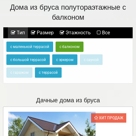
Дома из бруса полутораэтажные с
балконом
Тип
Размер
Этажность
Все
с маленькой террасой
с балконом
с большой террасой
с эркером
с сауной
с гаражом
с террасой
Дачные дома из бруса
ХИТ ПРОДАЖ