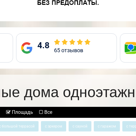
4.8
65
отзывов
ные дома одноэтажн
Площадь
Все
с большой террасой
с эркером
с сауной
с гаражом
с тер