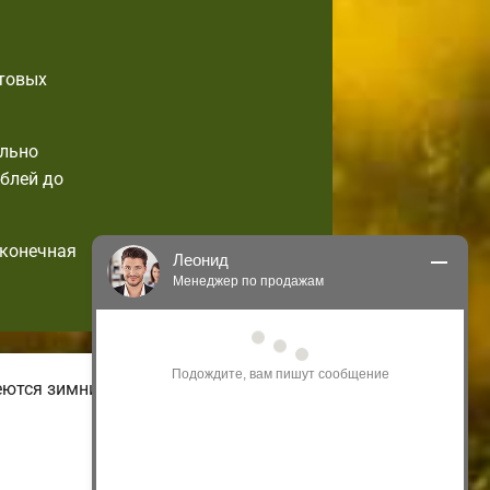
отовых
ально
блей до
 конечная
Леонид
Менеджер по продажам
Здравствуйте! Я могу 
проконсультировать Вас по нашим 
акциям и проектам.
ются зимние и летние виды
Только что