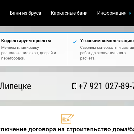
а
Бани из бруса
Каркасные бани
Информация
Корректируем проекты
Уточняем комплектацию
Меняем планировку,
Сверяем материалы и состав
расположение окон, дверей и
работ до окончательного
перегородок.
расчёта.
 Липецке
+7 921 027-89-