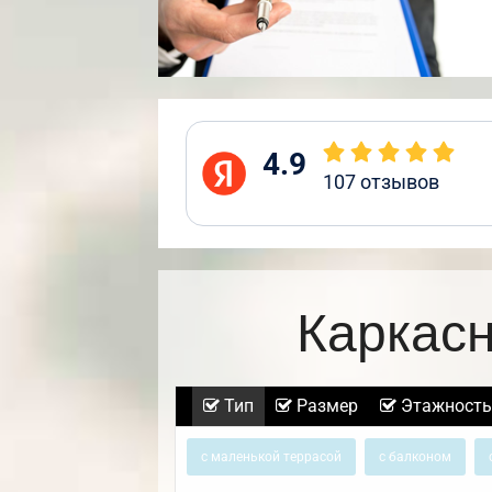
4.9
107
отзывов
Каркас
Тип
Размер
Этажность
с маленькой террасой
с балконом