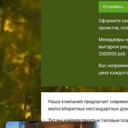
Отправить
Оформите зак
проектов, по
Менеджеры н
выгодное реш
2000000 руб.
Вас непремен
цена каждого
Наша компания предлагает современ
малогабаритных нестандартных дом
Тут вы найдете простые типовые пл