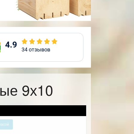
4.9
34
отзывов
ые 9х10
расой