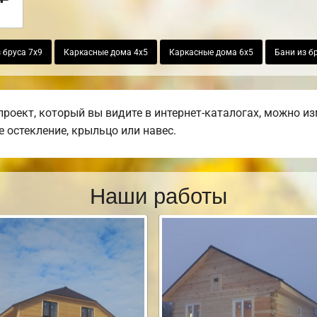
 бруса 7х9
Каркасные дома 4х5
Каркасные дома 6х5
Бани из б
оект, который вы видите в интернет-каталогах, можно из
е остекление, крыльцо или навес.
Наши работы