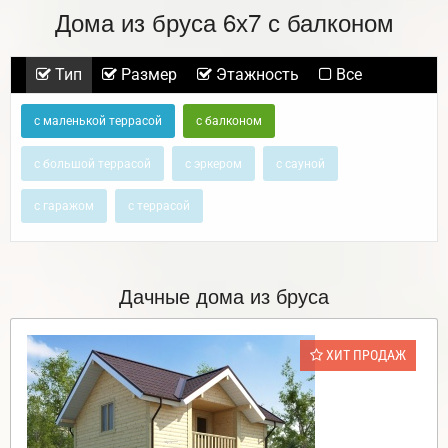
Дома из бруса 6х7 с балконом
Тип
Размер
Этажность
Все
с маленькой террасой
с балконом
с большой террасой
с эркером
с сауной
с гаражом
с террасой
Дачные дома из бруса
ХИТ ПРОДАЖ