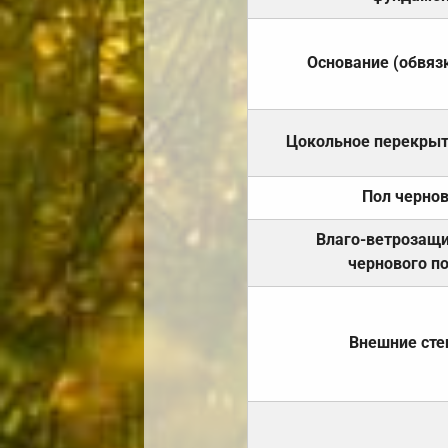
Основание (обвяз
Цокольное перекры
Пол черно
Влаго-ветрозащ
чернового п
Внешние ст