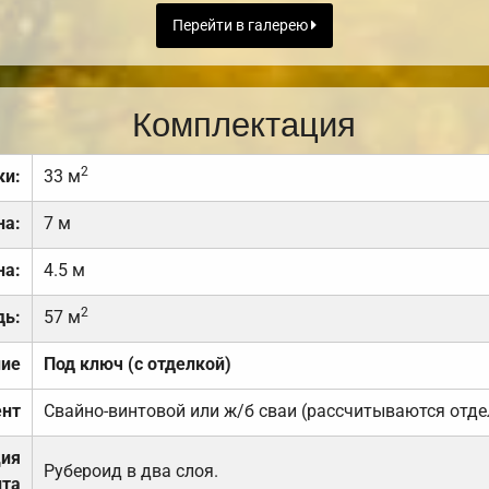
Перейти в галерею
Комплектация
2
ки:
33 м
на:
7 м
на:
4.5 м
2
дь:
57 м
ние
Под ключ (с отделкой)
нт
Свайно-винтовой или ж/б сваи (рассчитываются отде
ция
Рубероид в два слоя.
та