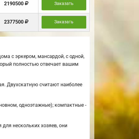
2190500
Заказать
2377500
Заказать
ма с эркером, мансардой, с одной,
торый полностью отвечает вашим
ая. Двухскатную считают наиболее
новном, одноэтажные); компактные -
 для нескольких хозяев, они