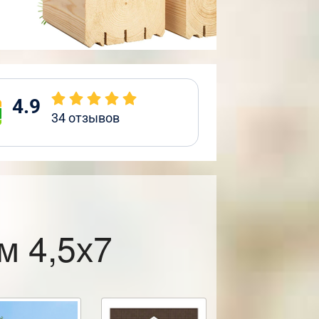
4.9
34
отзывов
м 4,5х7