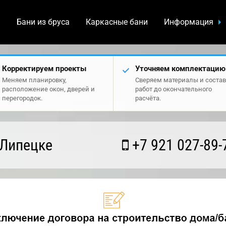
а
Бани из бруса
Каркасные бани
Информация
Корректируем проекты
Уточняем комплектацию
Меняем планировку,
Сверяем материалы и состав
расположение окон, дверей и
работ до окончательного
перегородок.
расчёта.
 Липецке
+7 921 027-89-