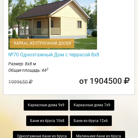
КАРКАС ИЗ СТРОГАНОЙ ДОСКИ
№70 Одноэтажный Дом с террасой 8х8
Размер: 8х8 м
2
Общая площадь: 44
от 1904500
1999650
Каркасные дома 9х9
Каркасные дома 7х9
Бани из бруса 10х8
Бани из бруса 12х6
Одноэтажные бани из бруса
Маленькие бани из бруса