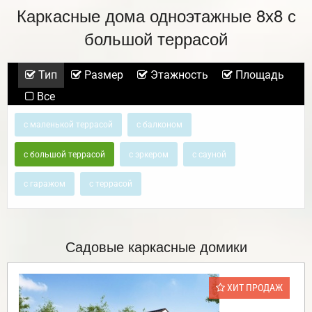
Каркасные дома одноэтажные 8х8 с
большой террасой
Тип
Размер
Этажность
Площадь
Все
с маленькой террасой
с балконом
с большой террасой
с эркером
с сауной
с гаражом
с террасой
Садовые каркасные домики
ХИТ ПРОДАЖ