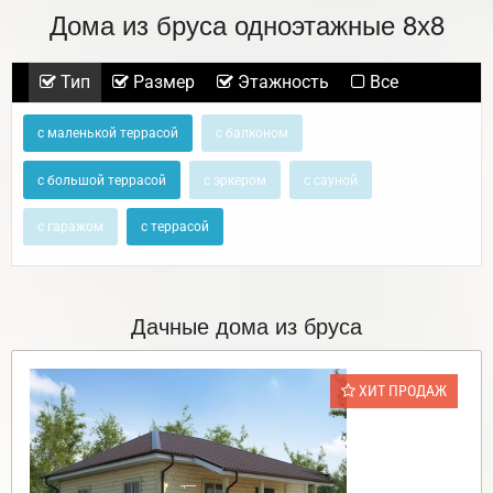
Дома из бруса одноэтажные 8х8
Тип
Размер
Этажность
Все
с маленькой террасой
с балконом
с большой террасой
с эркером
с сауной
с гаражом
с террасой
Дачные дома из бруса
ХИТ ПРОДАЖ