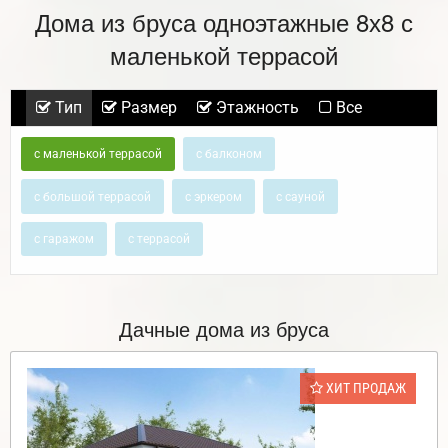
Дома из бруса одноэтажные 8х8 с
маленькой террасой
Тип
Размер
Этажность
Все
с маленькой террасой
с балконом
с большой террасой
с эркером
с сауной
с гаражом
с террасой
Дачные дома из бруса
ХИТ ПРОДАЖ