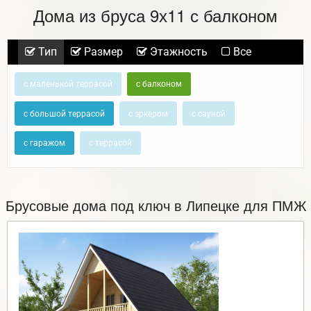
Дома из бруса 9х11 с балконом
Тип
Размер
Этажность
Все
с маленькой террасой
с балконом
с большой террасой
с эркером
с сауной
с гаражом
с террасой
Брусовые дома под ключ в Липецке для ПМЖ