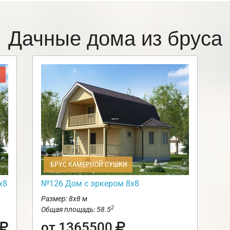
Дачные дома из бруса
Ж
БРУС КАМЕРНОЙ СУШКИ
х8
№126 Дом с эркером 8х8
Размер: 8х8 м
2
Общая площадь: 58.5
от 1365500