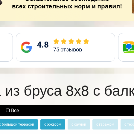
4.8
75
отзывов
 из бруса 8х8 с бал
Все
с большой террасой
с эркером
с сауной
с гаражом
с тер