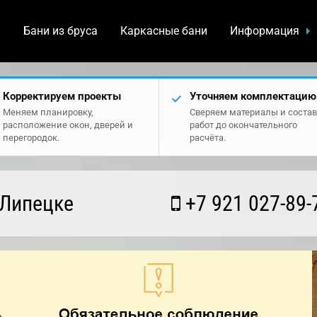
а
Бани из бруса
Каркасные бани
Информация
Корректируем проекты
Уточняем комплектацию
Меняем планировку,
Сверяем материалы и состав
расположение окон, дверей и
работ до окончательного
перегородок.
расчёта.
 Липецке
+7 921 027-89-