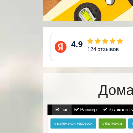
4.9
124
отзывов
Дома
Тип
Размер
Этажность
с маленькой террасой
с балконом