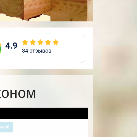
4.9
34
отзывов
коном
расой