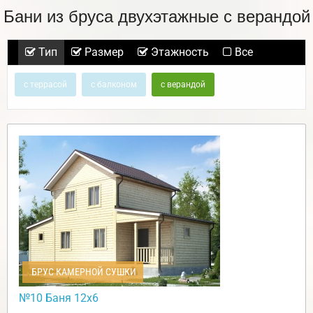
Бани из бруса двухэтажные с верандой
Тип
Размер
Этажность
Все
с террасой
с балконом
с верандой
БРУС КАМЕРНОЙ СУШКИ
№10 Баня 12х6